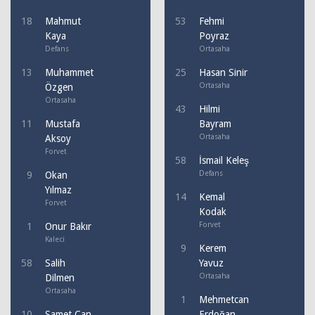
18
Mahmut
53
Fehmi
Kaya
Poyraz
Defans
Ortasaha
13
Muhammet
25
Hasan Sinir
Ortasaha
Özgen
Ortasaha
43
Hilmi
11
Mustafa
Bayram
Ortasaha
Aksoy
Forvet
58
İsmail Keleş
Defans
9
Okan
Yılmaz
14
Kemal
Forvet
Kodak
Forvet
1
Onur Bakır
Kaleci
9
Kerem
58
Salih
Yavuz
Ortasaha
Dilmen
Ortasaha
1
Mehmetcan
10
Samet Can
Erdoğan