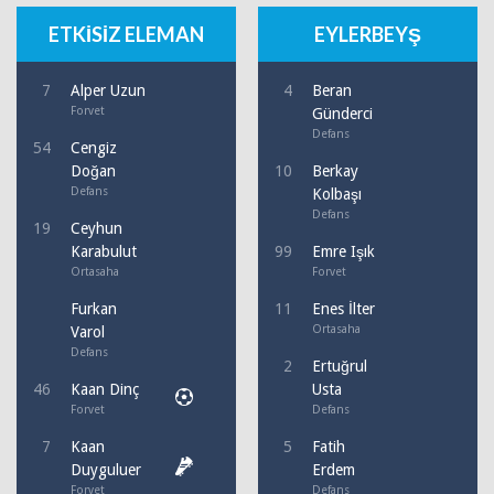
ETKİSİZ ELEMAN
EYLERBEYŞ
7
Alper Uzun
4
Beran
Forvet
Günderci
Defans
54
Cengiz
Doğan
10
Berkay
Defans
Kolbaşı
Defans
19
Ceyhun
Karabulut
99
Emre Işık
Ortasaha
Forvet
Furkan
11
Enes İlter
Ortasaha
Varol
Defans
2
Ertuğrul
46
Kaan Dinç
Usta
Forvet
Defans
7
Kaan
5
Fatih
Duyguluer
Erdem
Forvet
Defans