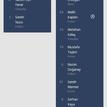
Kaleci
Fener
Ortasaha
94
Melih
5
Semih
Kaplan
Forvet
Yazıcı
Defans
19
Metehan
Keleş
Ortasaha
19
Mustafa
Taşkın
Forvet
6
Nazım
Doğanay
Defans
91
Semih
Mermer
Forvet
8
Serhan
Kaya