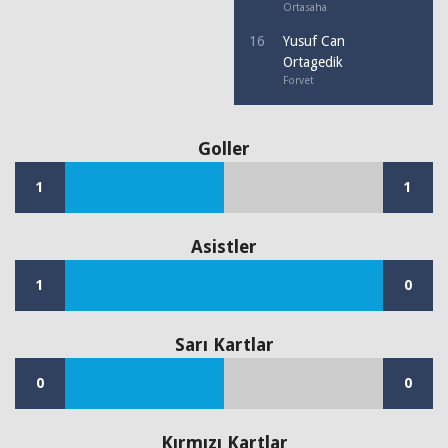
Ortasaha
16
Yusuf Can
Ortagedik
Forvet
Goller
1
1
Asistler
1
0
Sarı Kartlar
0
0
Kırmızı Kartlar