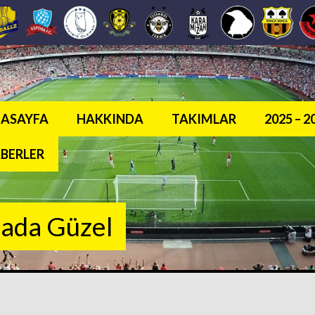
ASAYFA
HAKKINDA
TAKIMLAR
2025 – 
BERLER
sada Güzel