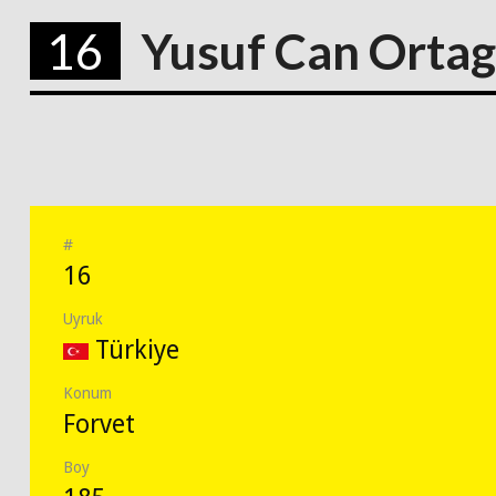
16
Yusuf Can Ortag
#
16
Uyruk
Türkiye
Konum
Forvet
Boy