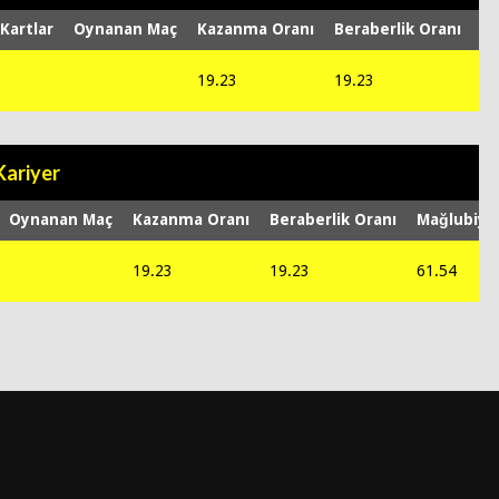
 Kartlar
Oynanan Maç
Kazanma Oranı
Beraberlik Oranı
Ma
19.23
19.23
61
Kariyer
Oynanan Maç
Kazanma Oranı
Beraberlik Oranı
Mağlubiye
19.23
19.23
61.54