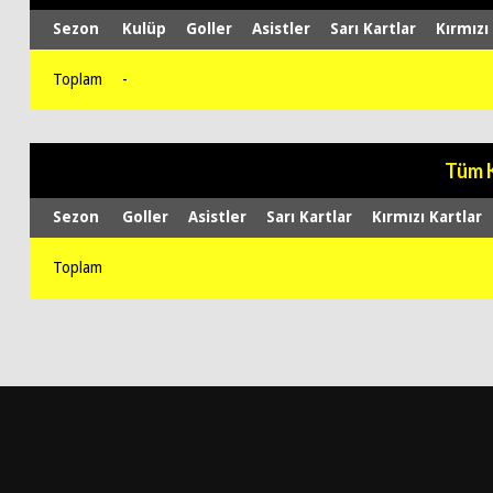
Sezon
Kulüp
Goller
Asistler
Sarı Kartlar
Kırmızı
Toplam
-
Tüm 
Sezon
Goller
Asistler
Sarı Kartlar
Kırmızı Kartlar
Toplam