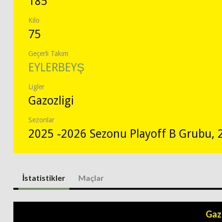
185
Kilo
75
Geçerli Takım
EYLERBEYŞ
Ligler
Gazozligi
Sezonlar
2025 -2026 Sezonu Playoff B Grubu, 
İstatistikler
Maçlar
Gaz