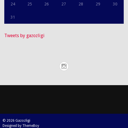
24
25
26
27
28
29
30
31
Tweets by gazozligi
© 2026 Gazozligi
Designed by ThemeBoy