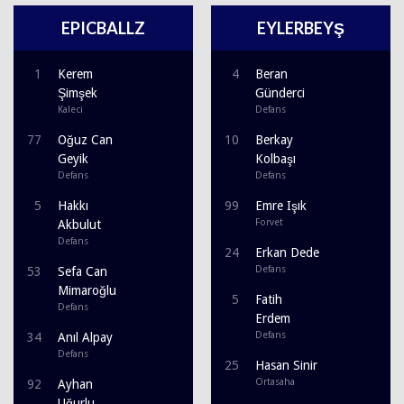
EPICBALLZ
EYLERBEYŞ
1
Kerem
4
Beran
Şimşek
Günderci
Kaleci
Defans
77
Oğuz Can
10
Berkay
Geyik
Kolbaşı
Defans
Defans
5
Hakkı
99
Emre Işık
Forvet
Akbulut
Defans
24
Erkan Dede
Defans
53
Sefa Can
Mimaroğlu
5
Fatih
Defans
Erdem
Defans
34
Anıl Alpay
Defans
25
Hasan Sinir
Ortasaha
92
Ayhan
Uğurlu