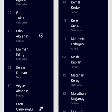
14
Kemal
Ortasaha
Kodak
Forvet
97
Fatih
Tokul
9
Kerem
Ortasaha
Yavuz
Ortasaha
13
Edip
Akşahin
1
Mehmetcan
Forvet
Erdoğan
Kaleci
8
Emirhan
Kılınç
94
Melih
Ortasaha
Kaplan
Forvet
23
Sercan
Duman
19
Metehan
Defans
Keleş
Ortasaha
10
Veysel
Akşahin
13
Murathan
Forvet
Doğanay
Defans
9
Eren
Caniklioğlu
19
Mustafa