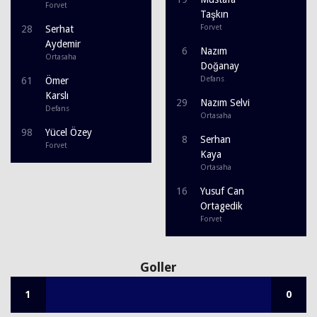
Forvet
Taşkın
Forvet
28
Serhat
Aydemir
6
Nazım
Ortasaha
Doğanay
Defans
61
Ömer
Karslı
29
Nazım Selvi
Defans
Ortasaha
98
Yücel Özey
8
Serhan
Forvet
Kaya
Ortasaha
16
Yusuf Can
Ortagedik
Forvet
Goller
1
0