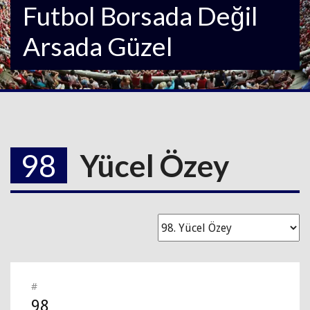
Futbol Borsada Değil
Arsada Güzel
98
Yücel Özey
#
98