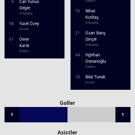
Defans
6
Can Yunus
Değer
76
Nihat
Ortasaha
Kızıltaş
Ortasaha
98
Yücel Özey
Forvet
21
Ozan Barış
61
Ömer
Dinçel
Ortasaha
Karslı
Defans
44
Yiğithan
Osmanoğlu
Defans
18
Bilal Tunalı
Forvet
Goller
1
1
Asistler