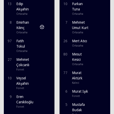
13
Edip
10
Furkan
Akşahin
Tuna
Ortasaha
Ortasaha
8
Emirhan
7
Mehmet
Kılınç
Umut Kurt
Ortasaha
Ortasaha
97
Fatih
26
Mert Atıcı
Ortasaha
Tokul
Ortasaha
80
Mesut
27
Mehmet
Kesici
Ortasaha
Çokcanlı
Forvet
77
Murat
10
Veysel
Aktürk
Kaleci
Akşahin
Forvet
6
Murat Işık
Forvet
9
Eren
Caniklioğlu
5
Mustafa
Forvet
Budak