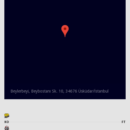
Beylerbeyi, Beybostanı Sk. 10, 34676 Üsküdar/İstanbul
KO
FT