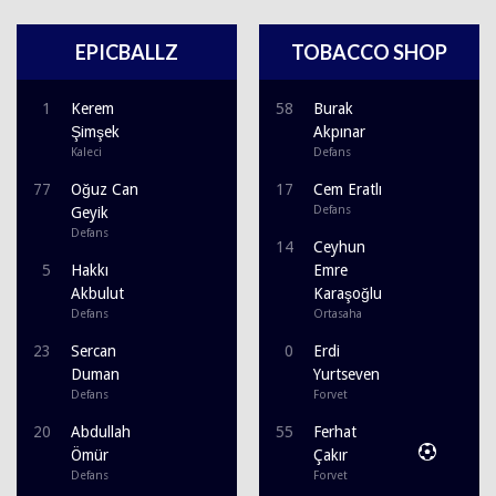
EPICBALLZ
TOBACCO SHOP
1
Kerem
58
Burak
Şimşek
Akpınar
Kaleci
Defans
77
Oğuz Can
17
Cem Eratlı
Defans
Geyik
Defans
14
Ceyhun
5
Hakkı
Emre
Akbulut
Karaşoğlu
Defans
Ortasaha
23
Sercan
0
Erdi
Duman
Yurtseven
Defans
Forvet
20
Abdullah
55
Ferhat
Ömür
Çakır
Defans
Forvet