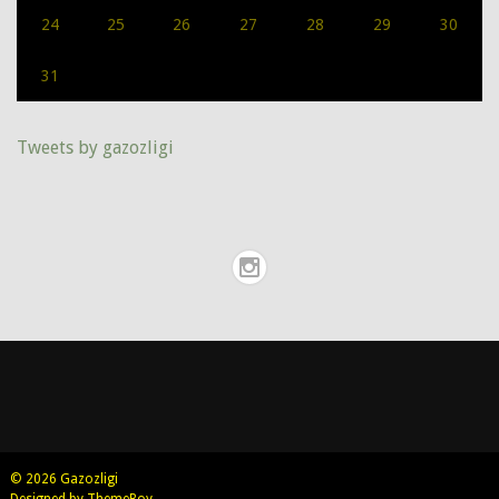
24
25
26
27
28
29
30
31
Tweets by gazozligi
© 2026 Gazozligi