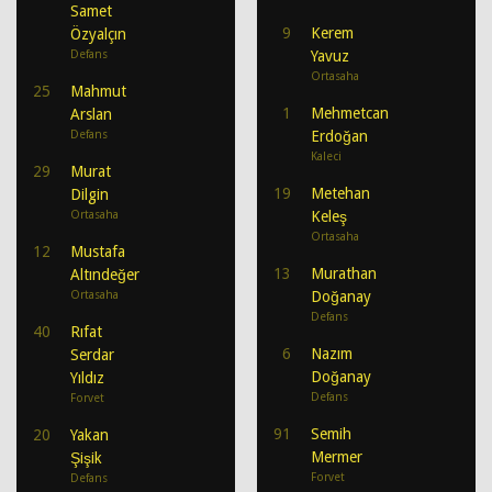
Samet
9
Kerem
Özyalçın
Defans
Yavuz
Ortasaha
25
Mahmut
1
Mehmetcan
Arslan
Defans
Erdoğan
Kaleci
29
Murat
19
Metehan
Dilgin
Ortasaha
Keleş
Ortasaha
12
Mustafa
13
Murathan
Altındeğer
Ortasaha
Doğanay
Defans
40
Rıfat
6
Nazım
Serdar
Doğanay
Yıldız
Defans
Forvet
91
Semih
20
Yakan
Mermer
Şişik
Forvet
Defans