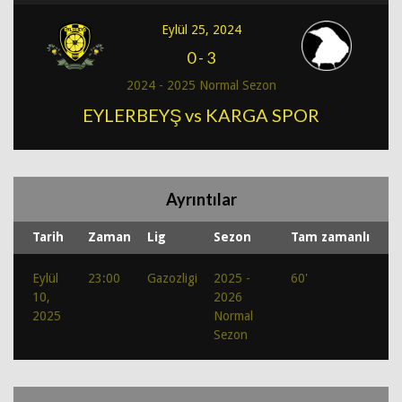
Eylül 25, 2024
0
-
3
2024 - 2025 Normal Sezon
EYLERBEYŞ vs KARGA SPOR
Ayrıntılar
Tarih
Zaman
Lig
Sezon
Tam zamanlı
Eylül
23:00
Gazozligi
2025 -
60'
10,
2026
2025
Normal
Sezon