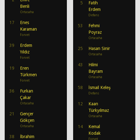
5
Fatih
Benli
Erdem
Ortasaha
Defans
17
Enes
53
Fehmi
Karaman
Poyraz
Forvet
Ortasaha
39
Erdem
25
Hasan Sinir
Yıldız
Ortasaha
Forvet
43
Hilmi
19
Eren
Bayram
Türkmen
Ortasaha
Forvet
58
İsmail Keleş
36
Furkan
Defans
Çakar
Ortasaha
12
Kaan
Türkyılmaz
21
Gençer
Ortasaha
Gökçen
Ortasaha
14
Kemal
Kodak
38
İbrahim
Forvet