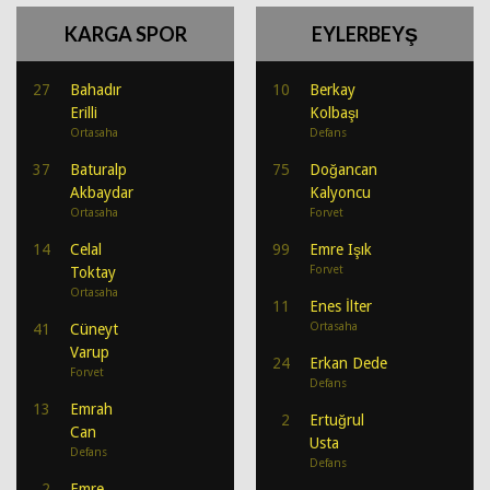
KARGA SPOR
EYLERBEYŞ
27
Bahadır
10
Berkay
Erilli
Kolbaşı
Ortasaha
Defans
37
Baturalp
75
Doğancan
Akbaydar
Kalyoncu
Ortasaha
Forvet
14
Celal
99
Emre Işık
Forvet
Toktay
Ortasaha
11
Enes İlter
Ortasaha
41
Cüneyt
Varup
24
Erkan Dede
Forvet
Defans
13
Emrah
2
Ertuğrul
Can
Usta
Defans
Defans
2
Emre