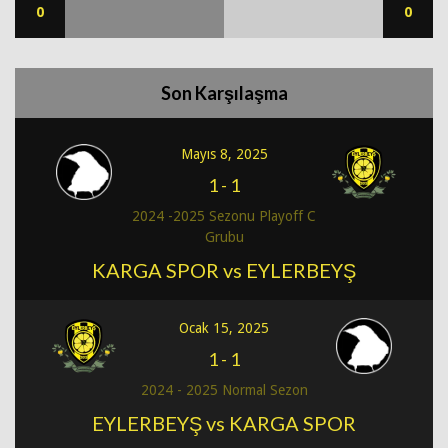
0
0
Son Karşılaşma
Mayıs 8, 2025
1
-
1
2024 -2025 Sezonu Playoff C
Grubu
KARGA SPOR vs EYLERBEYŞ
Ocak 15, 2025
1
-
1
2024 - 2025 Normal Sezon
EYLERBEYŞ vs KARGA SPOR