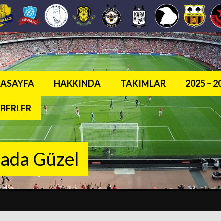
ASAYFA
HAKKINDA
TAKIMLAR
2025 – 
BERLER
sada Güzel