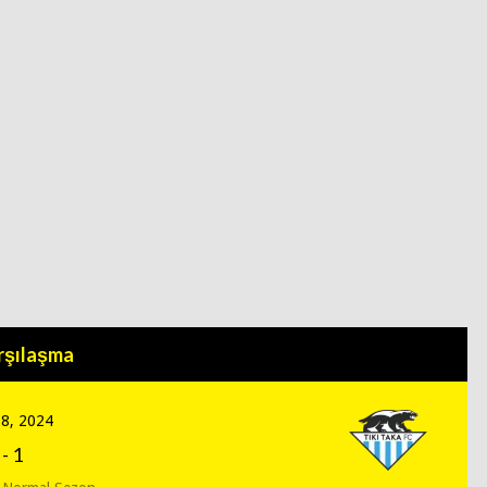
rşılaşma
18, 2024
-
1