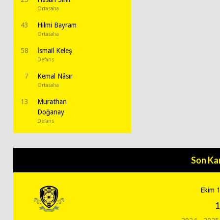
Ortasaha
43
Hilmi Bayram
Ortasaha
58
İsmail Keleş
Defans
7
Kemal Nâsır
Ortasaha
13
Murathan
Doğanay
Defans
Son Ka
Ekim 
1