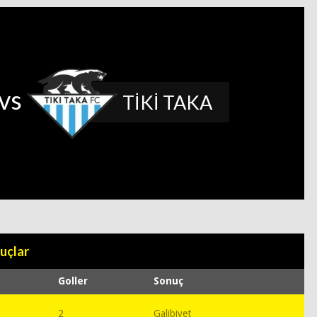
vs
TİKİ TAKA
uçlar
Goller
Sonuç
2
Galibiyet