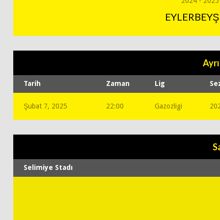
2024 - 2025
EYLERBEYŞ 
Ayrı
Tarih
Zaman
Lig
Se
Şubat 7, 2025
22:00
Gazozligi
202
S
Selimiye Stadı