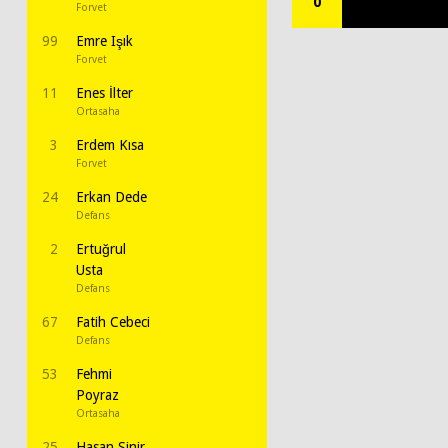
0
Forvet
99
Emre Işık
Forvet
11
Enes İlter
Ortasaha
3
Erdem Kısa
Forvet
24
Erkan Dede
Defans
2
Ertuğrul
Usta
Defans
67
Fatih Cebeci
Defans
53
Fehmi
Poyraz
Ortasaha
25
Hasan Sinir