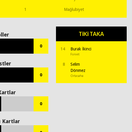
1
Mağlubiyet
TİKİ TAKA
ller
0
14
Burak İkinci
Forvet
stler
8
Selim
Dönmez
0
Ortasaha
Kartlar
0
ı Kartlar