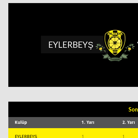
EYLERBEYŞ
Son
Kulüp
1. Yarı
2. Yarı
EYLERBEYŞ
1
1