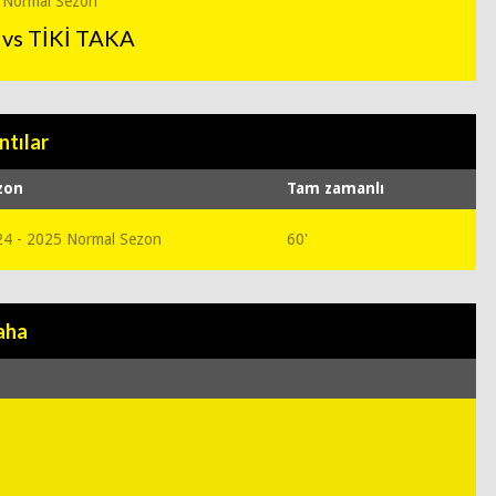
 Normal Sezon
vs TİKİ TAKA
ntılar
zon
Tam zamanlı
4 - 2025 Normal Sezon
60'
aha