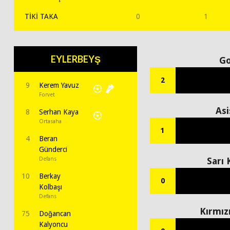
TİKİ TAKA
0
1
EYLERBEYŞ
Go
2
9
Kerem Yavuz
Forvet
Asi
8
Serhan Kaya
Ortasaha
1
4
Beran
Günderci
Defans
Sarı 
10
Berkay
0
Kolbaşı
Defans
Kırmız
75
Doğancan
Kalyoncu