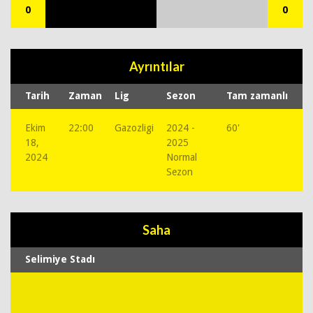
0
0
Ayrıntılar
Tarih
Zaman
Lig
Sezon
Tam zamanlı
Ekim
22:00
Gazozligi
2024 -
60'
18,
2025
2024
Normal
Sezon
Saha
Selimiye Stadı