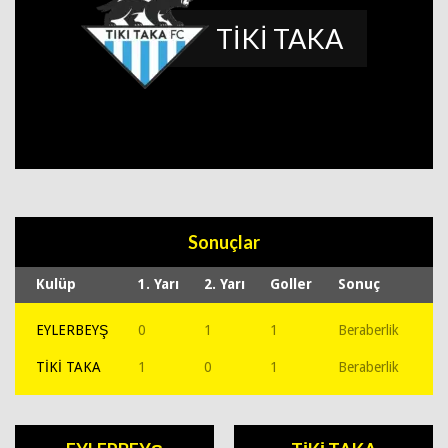
TİKİ TAKA
Sonuçlar
Kulüp
1. Yarı
2. Yarı
Goller
Sonuç
EYLERBEYŞ
0
1
1
Beraberlik
TİKİ TAKA
1
0
1
Beraberlik