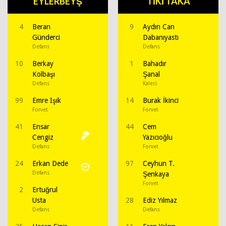
EYLERBEYŞ
TİKİ TAKA
4
Beran
9
Aydın Can
Günderci
Dabanıyastı
Defans
Defans
10
Berkay
1
Bahadır
Kolbaşı
Şanal
Defans
Kaleci
99
Emre Işık
14
Burak İkinci
Forvet
Forvet
41
Ensar
44
Cem
Cengiz
Yazıcıoğlu
Defans
Forvet
24
Erkan Dede
97
Ceyhun T.
Defans
Şenkaya
Forvet
2
Ertuğrul
Usta
28
Ediz Yılmaz
Defans
Defans