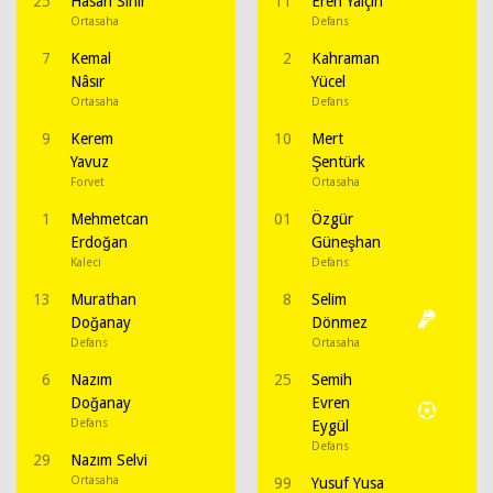
25
Hasan Sinir
11
Eren Yalçın
Ortasaha
Defans
7
Kemal
2
Kahraman
Nâsır
Yücel
Ortasaha
Defans
9
Kerem
10
Mert
Yavuz
Şentürk
Forvet
Ortasaha
1
Mehmetcan
01
Özgür
Erdoğan
Güneşhan
Kaleci
Defans
13
Murathan
8
Selim
Doğanay
Dönmez
Defans
Ortasaha
6
Nazım
25
Semih
Doğanay
Evren
Defans
Eygül
Defans
29
Nazım Selvi
Ortasaha
99
Yusuf Yusa