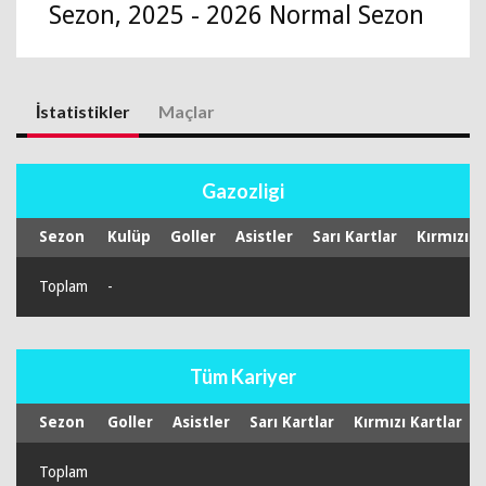
Sezon, 2025 - 2026 Normal Sezon
İstatistikler
Maçlar
Gazozligi
Sezon
Kulüp
Goller
Asistler
Sarı Kartlar
Kırmızı K
Toplam
-
Tüm Kariyer
Sezon
Goller
Asistler
Sarı Kartlar
Kırmızı Kartlar
Toplam