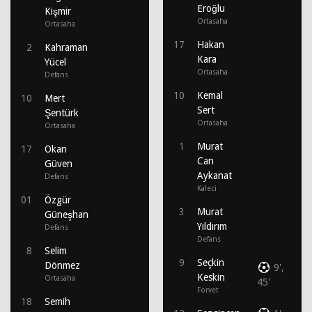
Eroğlu
Kişmir
Ortasaha
Ortasaha
17
Hakan
2
Kahraman
Kara
Yücel
Ortasaha
Defans
10
Kemal
10
Mert
Sert
Şentürk
Ortasaha
Ortasaha
1
Murat
17
Okan
Can
Güven
Aykanat
Defans
Kaleci
01
Özgür
3
Murat
Güneşhan
Yıldırım
Defans
Defans
8
Selim
9
Seçkin
Dönmez
9',
Keskin
Ortasaha
45'
Forvet
18
Semih