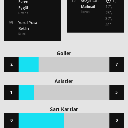
12
Sezgincan
1',
Evren
Mailmail
17',
Eygül
Forvet
23',
Defans
37',
99
Yusuf Yusa
51'
Beklin
Kaleci
Goller
2
7
Asistler
1
5
Sarı Kartlar
0
0