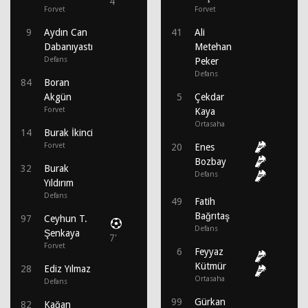
4'
Forvet
Forvet
9
Aydın Can
41
Ali
Dabanıyastı
Metehan
Defans
Peker
Defans
84
Boran
Akgün
5
Çekdar
Forvet
Kaya
Ortasaha
14
Burak İkinci
Forvet
20
Enes
Bozbay
32
Burak
Defans
Yıldırım
Defans
49
Fatih
Bağrıtaş
97
Ceyhun T.
Defans
Şenkaya
7'
Forvet
6
Feyyaz
Kütmür
28
Ediz Yılmaz
Ortasaha
Defans
99
Gürkan
82
Kağan