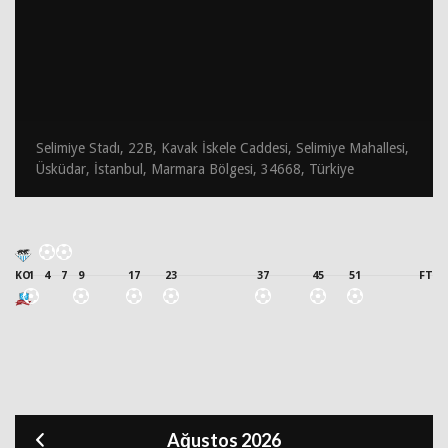
Selimiye Stadı, 22B, Kavak İskele Caddesi, Selimiye Mahallesi,
Üsküdar, İstanbul, Marmara Bölgesi, 34668, Türkiye
KO
1
4
7
9
17
23
37
45
51
FT
Ağustos 2026