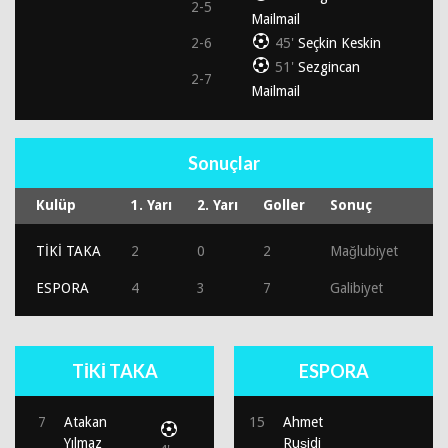
2-5
Mailmail
2-6
45'
Seçkin Keskin
51'
Sezgincan
2-7
Mailmail
Sonuçlar
Kulüp
1. Yarı
2. Yarı
Goller
Sonuç
TİKİ TAKA
2
0
2
Mağlubiyet
ESPORA
4
3
7
Galibiyet
TİKİ TAKA
ESPORA
7
Atakan
15
Ahmet
Yılmaz
Ruşidi