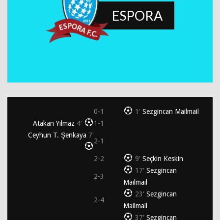
ESPORA
0-1
1'
Sezgincan Mailmail
Atakan Yılmaz
4'
1-1
Ceyhun T. Şenkaya
7'
2-1
2-2
9'
Seçkin Keskin
17'
Sezgincan
2-3
Mailmail
23'
Sezgincan
2-4
Mailmail
37'
Sezgincan