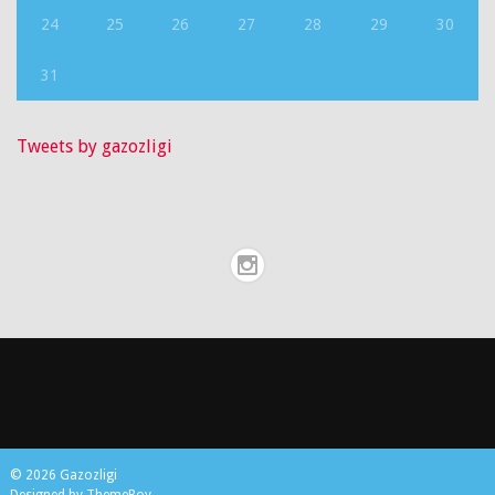
24
25
26
27
28
29
30
31
Tweets by gazozligi
© 2026 Gazozligi