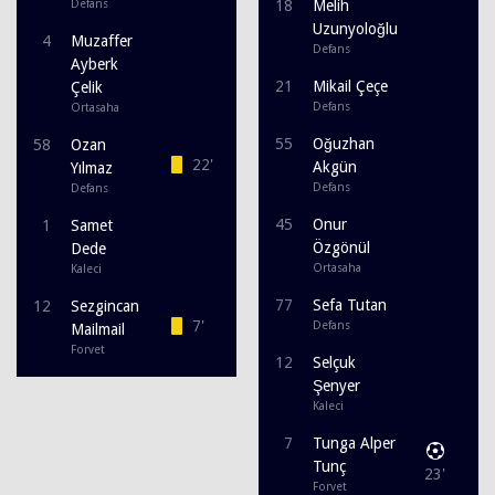
Defans
18
Melih
Uzunyoloğlu
4
Muzaffer
Defans
Ayberk
21
Mikail Çeçe
Çelik
Defans
Ortasaha
55
Oğuzhan
58
Ozan
22'
Akgün
Yılmaz
Defans
Defans
45
Onur
1
Samet
Özgönül
Dede
Ortasaha
Kaleci
77
Sefa Tutan
12
Sezgincan
7'
Defans
Mailmail
Forvet
12
Selçuk
Şenyer
Kaleci
7
Tunga Alper
Tunç
23'
Forvet