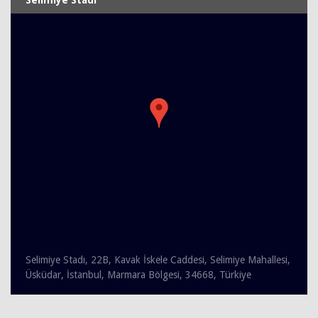
Selimiye Stadı, 22B, Kavak İskele Caddesi, Selimiye Mahallesi,
Üsküdar, İstanbul, Marmara Bölgesi, 34668, Türkiye