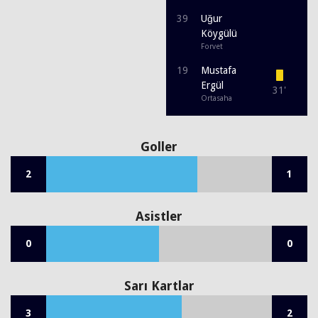
39
Uğur
Köygülü
Forvet
19
Mustafa
Ergül
31'
Ortasaha
Goller
2
1
Asistler
0
0
Sarı Kartlar
3
2