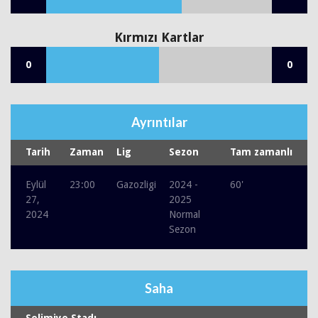
Kırmızı Kartlar
0
0
Ayrıntılar
Tarih
Zaman
Lig
Sezon
Tam zamanlı
Eylül
23:00
Gazozligi
2024 -
60'
27,
2025
2024
Normal
Sezon
Saha
Selimiye Stadı