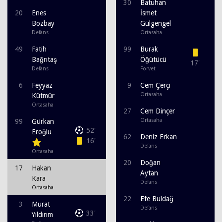
30
Batuhan
20
Enes
İsmet
Bozbay
Gülgengel
Defans
Ortasaha
49
Fatih
99
Burak
Bağrıtaş
Öğütücü
17'
Defans
Forvet
6
Feyyaz
9
Cem Çerçi
Ortasaha
Kütmür
Ortasaha
27
Cem Dinçer
Ortasaha
99
Gürkan
52'
Eroğlu
62
Deniz Erkan
16'
Defans
Ortasaha
20
Doğan
17
Hakan
Aytan
Kara
Defans
Ortasaha
22
Efe Buldağ
3
Murat
Defans
33'
Yıldırım