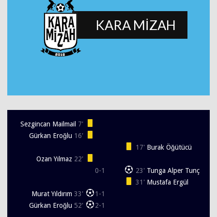
KARA MİZAH
Sezgincan Mailmail
7'
Gürkan Eroğlu
16'
17'
Burak Öğütücü
Ozan Yılmaz
22'
0-1
23'
Tunga Alper Tunç
31'
Mustafa Ergül
Murat Yıldırım
33'
1-1
Gürkan Eroğlu
52'
2-1