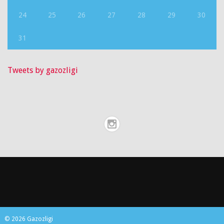
24
25
26
27
28
29
30
31
Tweets by gazozligi
© 2026 Gazozligi