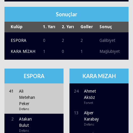
Sonuçlar
Kulüp
1. Yarı
2. Yarı
Goller
Sonuç
ESPORA
0
2
2
Galibiyet
KARA MİZAH
1
0
1
Mağlubiyet
ESPORA
KARA MİZAH
41
Ali
24
Ahmet
Metehan
Aksöz
Forvet
Peker
Defans
13
Alper
2
Atakan
Karabay
Defans
Bulut
Defans