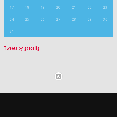
17
18
19
20
21
22
23
24
25
26
27
28
29
30
31
Tweets by gazozligi