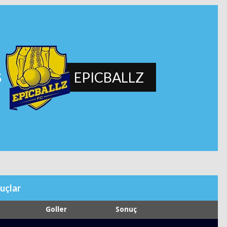
s
EPICBALLZ
uçlar
Goller
Sonuç