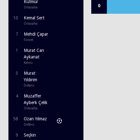
Kütmür
0
Ortasaha
10
Kemal Sert
Ortasaha
7
Mehdi Çapar
Forvet
1
Murat Can
Aykanat
Kaleci
3
Murat
Yıldırım
Defans
4
Muzaffer
Ayberk Çelik
Ortasaha
58
Ozan Yılmaz
Defans
9
Seçkin