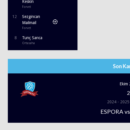
Keskin
Forvet
12
Sezgincan
Mailmail
Forvet
8
Tunç Sarıca
Ortasaha
Son Ka
Ekim 
2
2024 - 2025
ESPORA vs