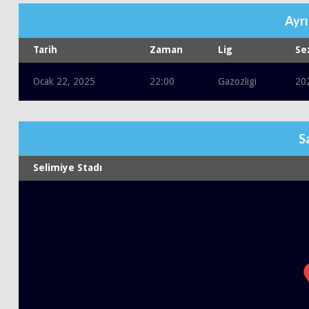
Ayrı
Tarih
Zaman
Lig
Se
Ocak 22, 2025
22:00
Gazozligi
20
S
Selimiye Stadı