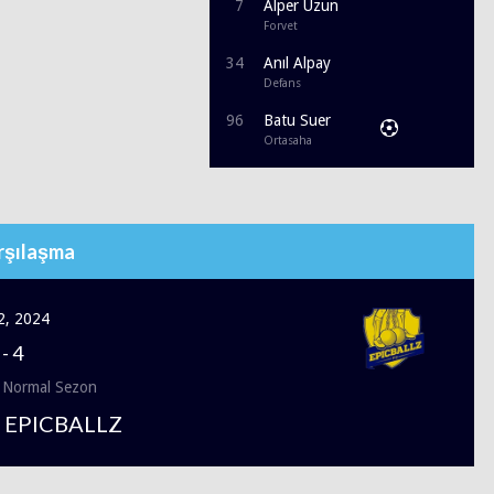
7
Alper Uzun
Forvet
34
Anıl Alpay
Defans
96
Batu Suer
Ortasaha
rşılaşma
2, 2024
-
4
 Normal Sezon
 EPICBALLZ