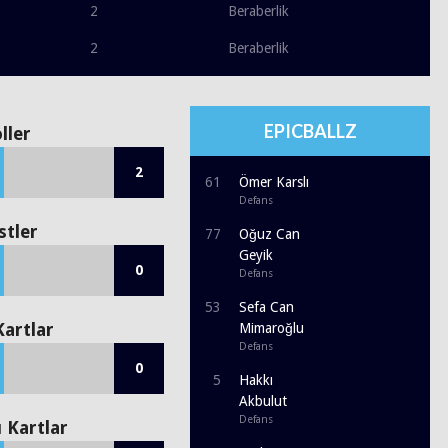
2
Beraberlik
2
Beraberlik
EPICBALLZ
ller
2
61
Ömer Karslı
Defans
stler
77
Oğuz Can
Geyik
0
Defans
53
Sefa Can
Kartlar
Mimaroğlu
Defans
0
5
Hakkı
Akbulut
Defans
ı Kartlar