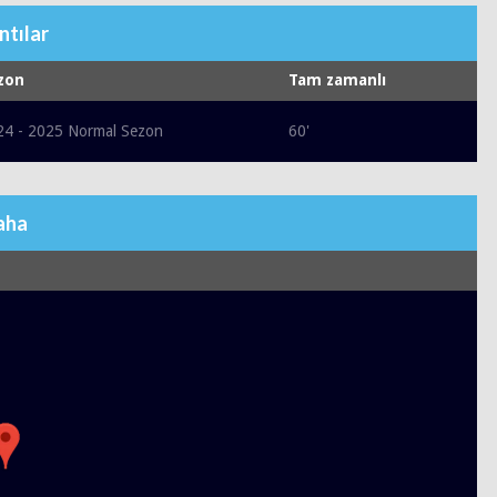
ntılar
zon
Tam zamanlı
24 - 2025 Normal Sezon
60'
aha