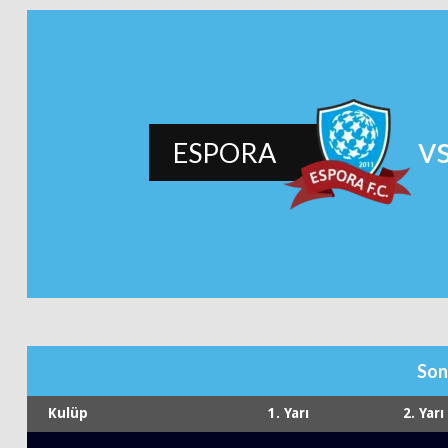
v
ESPORA
Son
Kulüp
1. Yarı
2. Yarı