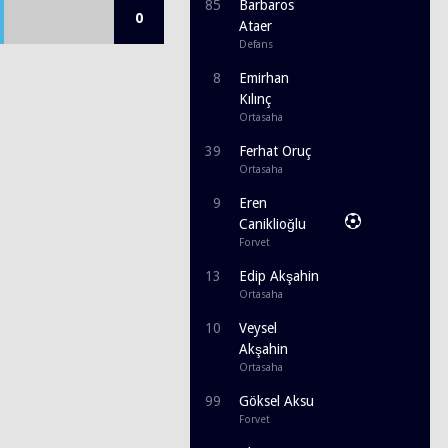
85
Barbaros
0
Ataer
Defans
8
Emirhan
Kılınç
Ortasaha
39
Ferhat Oruç
Ortasaha
9
Eren
Caniklioğlu
Forvet
13
Edip Akşahin
Ortasaha
10
Veysel
Akşahin
Ortasaha
99
Göksel Aksu
Forvet