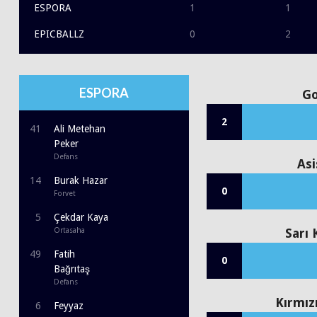
ESPORA
1
1
EPICBALLZ
0
2
ESPORA
Go
2
41
Ali Metehan
Peker
Defans
Asi
14
Burak Hazar
0
Forvet
5
Çekdar Kaya
Ortasaha
Sarı 
49
Fatih
0
Bağrıtaş
Defans
Kırmız
6
Feyyaz