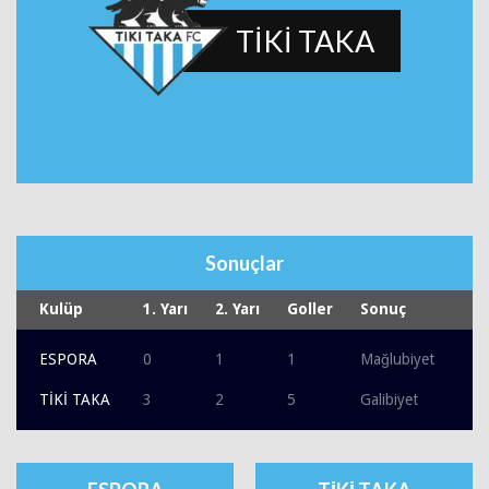
TİKİ TAKA
Sonuçlar
Kulüp
1. Yarı
2. Yarı
Goller
Sonuç
ESPORA
0
1
1
Mağlubiyet
TİKİ TAKA
3
2
5
Galibiyet