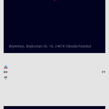
Beylerbeyi, Beybostanı Sk. 10, 34676 Üsküdar/İstanbul
KO
FT