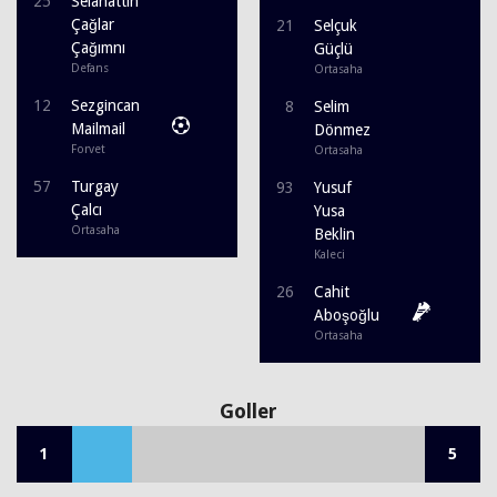
25
Selahattin
Çağlar
21
Selçuk
Çağımnı
Güçlü
Defans
Ortasaha
12
Sezgincan
8
Selim
Mailmail
Dönmez
Forvet
Ortasaha
57
Turgay
93
Yusuf
Çalcı
Yusa
Ortasaha
Beklin
Kaleci
26
Cahit
Aboşoğlu
Ortasaha
Goller
1
5