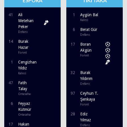
ESPORA
TİKİ TAKA
41
Ali
1
Aygün Bal
Kaleci
Metehan
Peker
6
Berat Gür
Defans
Defans
14
Burak
17
Boran
Hazar
Akgün
Forvet
Forvet
1
Cengizhan
Yıldız
32
Burak
Kaleci
Yıldırım
47
Fatih
Defans
Talay
97
Ceyhun T.
Ortasaha
Şenkaya
6
Feyyaz
Forvet
Kütmür
28
Ediz
Ortasaha
Yılmaz
17
Hakan
Defans