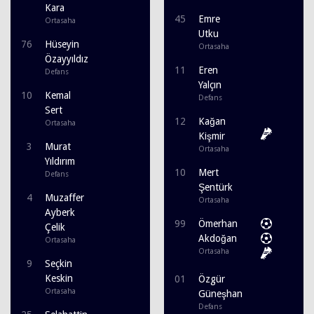
Kara
45
Emre
Ortasaha
Utku
76
Hüseyin
Ortasaha
Özayyıldız
11
Eren
Defans
Yalçın
10
Kemal
Defans
Sert
12
Kağan
Ortasaha
Kişmir
3
Murat
Ortasaha
Yıldırım
10
Mert
Defans
Şentürk
4
Muzaffer
Ortasaha
Ayberk
99
Ömerhan
Çelik
Akdoğan
Ortasaha
Ortasaha
9
Seçkin
Keskin
01
Özgür
Ortasaha
Güneşhan
Defans