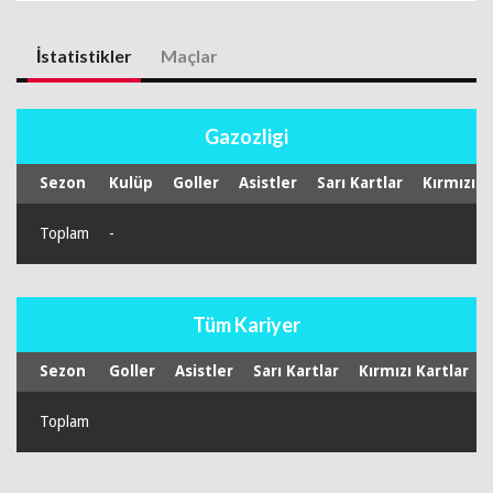
İstatistikler
Maçlar
Gazozligi
Sezon
Kulüp
Goller
Asistler
Sarı Kartlar
Kırmızı K
Toplam
-
Tüm Kariyer
Sezon
Goller
Asistler
Sarı Kartlar
Kırmızı Kartlar
Toplam