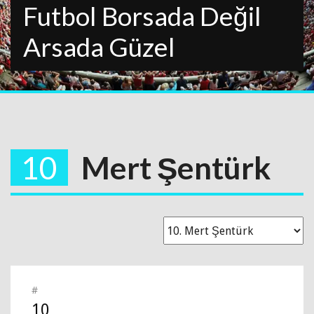
Futbol Borsada Değil
Arsada Güzel
10
Mert Şentürk
#
10