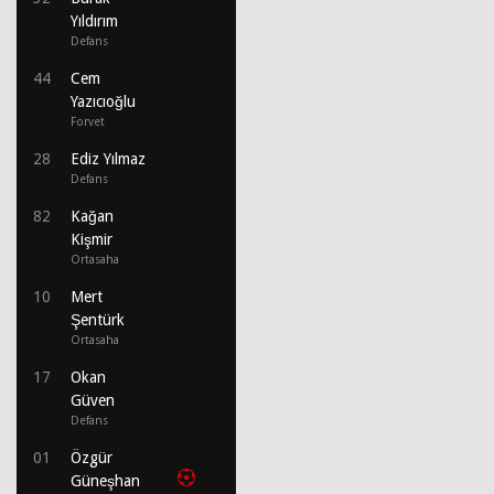
Yıldırım
Defans
44
Cem
Yazıcıoğlu
Forvet
28
Ediz Yılmaz
Defans
82
Kağan
Kişmir
Ortasaha
10
Mert
Şentürk
Ortasaha
17
Okan
Güven
Defans
01
Özgür
Güneşhan