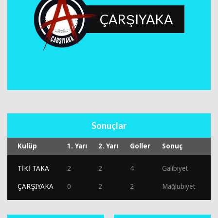
ÇARŞIYAKA
Sonuçlar
Kulüp
1. Yarı
2. Yarı
Goller
Sonuç
TİKİ TAKA
2
2
4
Galibiyet
ÇARŞIYAKA
0
2
2
Mağlubiyet