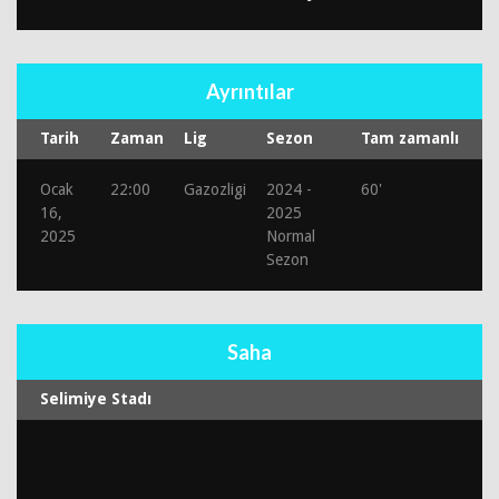
Ayrıntılar
Tarih
Zaman
Lig
Sezon
Tam zamanlı
Ocak
22:00
Gazozligi
2024 -
60'
16,
2025
2025
Normal
Sezon
Saha
Selimiye Stadı