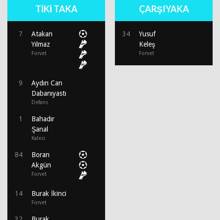
TİKİ TAKA
ÇARŞIYAKA
7
Atakan
34
Yusuf
Yılmaz
Keleş
Forvet
Forvet
9
Aydın Can
Dabanıyastı
Defans
1
Bahadır
Şanal
Kaleci
84
Boran
Akgün
Forvet
14
Burak İkinci
Forvet
32
Burak