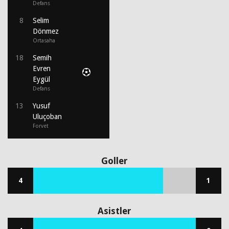
Defans
8
Selim
Dönmez
Ortasaha
18
Semih
Evren
Eygül
Defans
13
Yusuf
Uluçoban
Forvet
Goller
4
1
Asistler