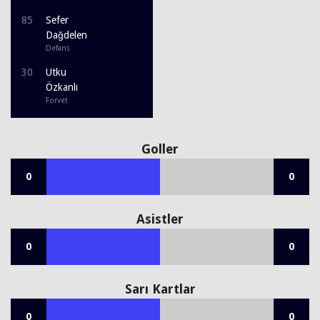
85
Sefer
Dağdelen
Defans
30
Utku
Özkanlı
Forvet
Goller
0
0
Asistler
0
0
Sarı Kartlar
0
0