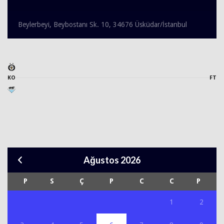
Beylerbeyi, Beybostanı Sk. 10, 34676 Üsküdar/İstanbul
KO
FT
Ağustos 2026
P
S
Ç
P
C
C
P
1
2