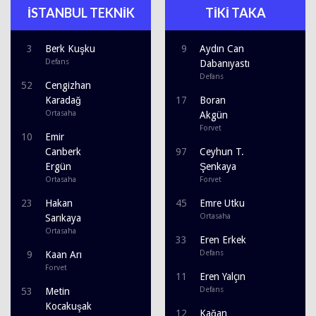
İSTANBUL TEKNİK
TİKİ TAKA
3
Berk Kuşku
9
Aydın Can
Defans
Dabanıyastı
Defans
52
Cengizhan
Karadağ
17
Boran
Ortasaha
Akgün
Forvet
10
Emir
Canberk
97
Ceyhun T.
Ergün
Şenkaya
Ortasaha
Forvet
23
Hakan
45
Emre Utku
Ortasaha
Sarıkaya
Ortasaha
33
Eren Erkek
Defans
9
Kaan Arı
Forvet
11
Eren Yalçın
Defans
53
Metin
Kocakuşak
12
Kağan