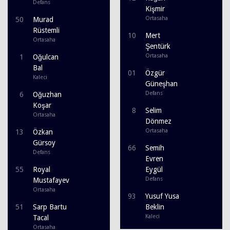
Defans
Kişmir
Ortasaha
50
Murad
Rüstemli
10
Mert
Ortasaha
Şentürk
Ortasaha
1
Oğulcan
Bal
01
Özgür
Kaleci
Güneşhan
Defans
6
Oğuzhan
Koşar
8
Selim
Ortasaha
Dönmez
Ortasaha
13
Özkan
Gürsoy
66
Semih
Defans
Evren
55
Royal
Eygül
Defans
Mustafayev
Ortasaha
93
Yusuf Yusa
51
Sarp Bartu
Beklin
Kaleci
Tacal
Ortasaha