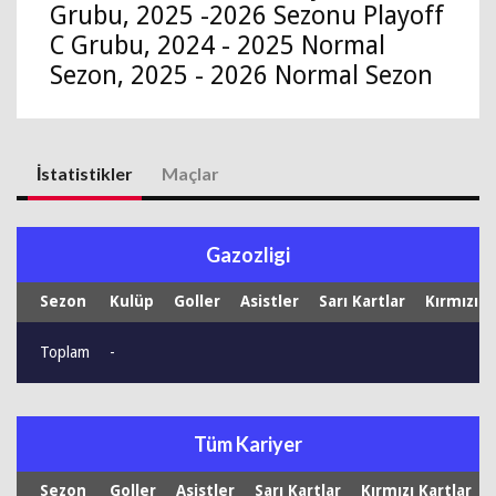
Grubu, 2025 -2026 Sezonu Playoff
C Grubu, 2024 - 2025 Normal
Sezon, 2025 - 2026 Normal Sezon
İstatistikler
Maçlar
Gazozligi
Sezon
Kulüp
Goller
Asistler
Sarı Kartlar
Kırmızı K
Toplam
-
Tüm Kariyer
Sezon
Goller
Asistler
Sarı Kartlar
Kırmızı Kartlar