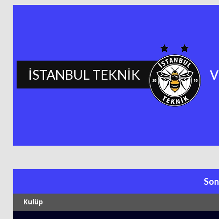
v
İSTANBUL TEKNİK
Son
Kulüp