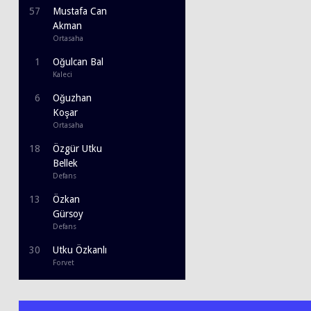
57
Mustafa Can
Akman
Ortasaha
1
Oğulcan Bal
Kaleci
6
Oğuzhan
Koşar
Ortasaha
18
Özgür Utku
Bellek
Defans
13
Özkan
Gürsoy
Defans
30
Utku Özkanlı
Forvet