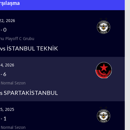
rşılaşma
22, 2026
-
0
nu Playoff C Grubu
vs İSTANBUL TEKNİK
 4, 2026
-
6
 Normal Sezon
vs SPARTAKİSTANBUL
15, 2025
-
1
 Normal Sezon