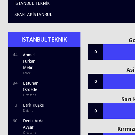
İSTANBUL TEKNİK
SPARTAKİSTANBUL
İSTANBUL TEKNİK
Go
0
44
Ahmet
Furkan
Metin
Asi
Kaleci
0
84
Batuhan
Özdede
Ortasaha
Sarı 
3
Berk Kuşku
0
Defans
60
Deniz Arda
Avşar
Kırmız
Ortasaha