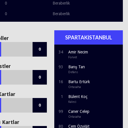
0
Beraberlik
0
Beraberlik
SPARTAKİSTANBUL
ller
0
34
Amir Necim
Forvet
stler
93
Barış Tan
Defans
0
16
Bartu Ertürk
Ortasaha
Kartlar
1
Bülent Koç
Kaleci
0
99
Caner Celep
Ortasaha
ı Kartlar
80
Cem Özyiğit