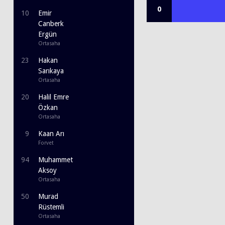
0
10
Emir
Canberk
Ergün
Ortasaha
23
Hakan
Sarıkaya
Ortasaha
20
Halil Emre
Özkan
Ortasaha
9
Kaan Arı
Forvet
94
Muhammet
Aksoy
Ortasaha
50
Murad
Rüstemli
Ortasaha