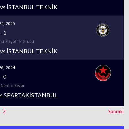
vs İSTANBUL TEKNİK
24, 2025
-
1
nu Playoff B Grubu
vs İSTANBUL TEKNİK
 26, 2024
-
0
 Normal Sezon
vs SPARTAKİSTANBUL
2
Sonraki