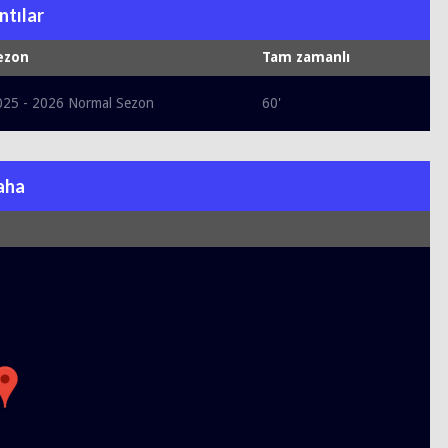
ntılar
ezon
Tam zamanlı
025 - 2026 Normal Sezon
60'
aha