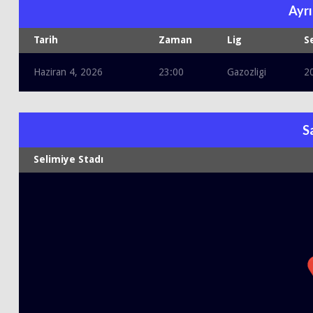
Ayrı
Tarih
Zaman
Lig
S
Haziran 4, 2026
23:00
Gazozligi
2
S
Selimiye Stadı