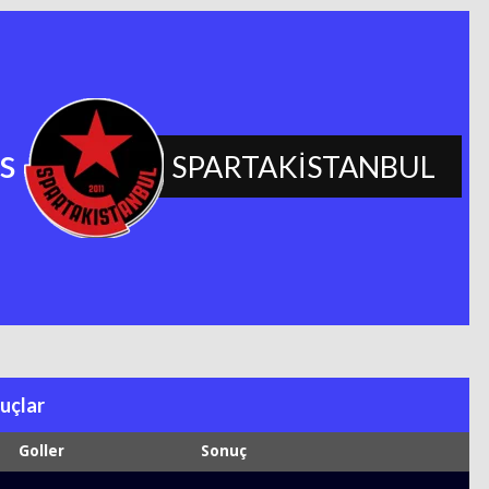
s
SPARTAKİSTANBUL
uçlar
Goller
Sonuç