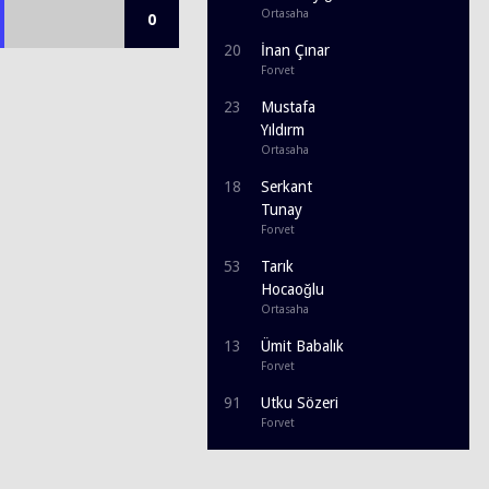
Ortasaha
0
20
İnan Çınar
Forvet
23
Mustafa
Yıldırm
Ortasaha
18
Serkant
Tunay
Forvet
53
Tarık
Hocaoğlu
Ortasaha
13
Ümit Babalık
Forvet
91
Utku Sözeri
Forvet