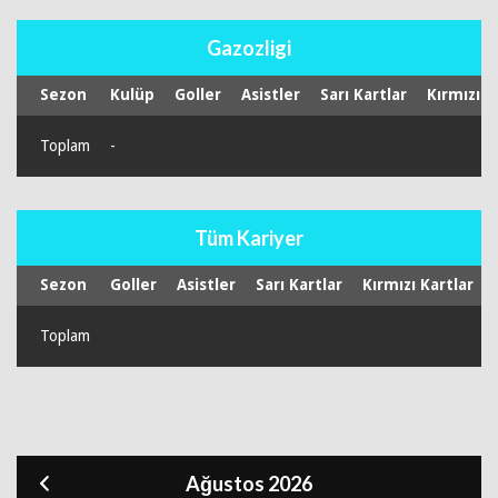
Gazozligi
Sezon
Kulüp
Goller
Asistler
Sarı Kartlar
Kırmızı K
Toplam
-
Tüm Kariyer
Sezon
Goller
Asistler
Sarı Kartlar
Kırmızı Kartlar
Toplam
Ağustos 2026