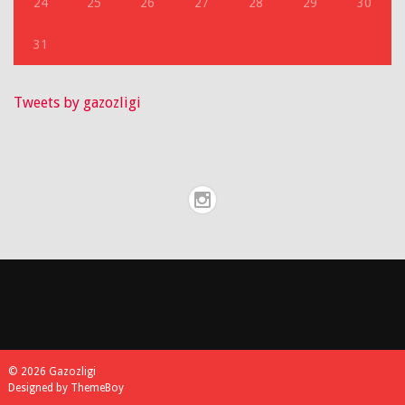
24
25
26
27
28
29
30
31
Tweets by gazozligi
© 2026 Gazozligi
Designed by ThemeBoy