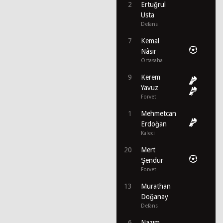
2
Ertuğrul
Usta
Defans
7
Kemal
Nâsır
Ortasaha
9
Kerem
Yavuz
Forvet
1
Mehmetcan
Erdoğan
Kaleci
20
Mert
Şendur
Forvet
13
Murathan
Doğanay
Defans
6
Nazım