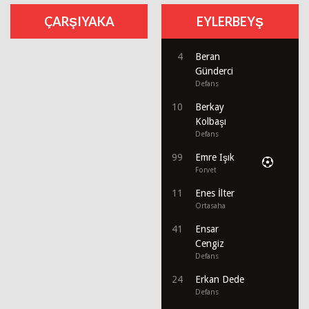
ÇARŞIYAKA
EYLERBEYŞ
4
Beran
Günderci
Defans
10
Berkay
Kolbaşı
Defans
99
Emre Işık
Forvet
11
Enes İlter
Ortasaha
41
Ensar
Cengiz
Defans
24
Erkan Dede
Defans