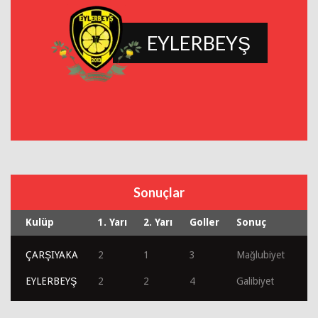
EYLERBEYŞ
Sonuçlar
Kulüp
1. Yarı
2. Yarı
Goller
Sonuç
ÇARŞIYAKA
2
1
3
Mağlubiyet
EYLERBEYŞ
2
2
4
Galibiyet