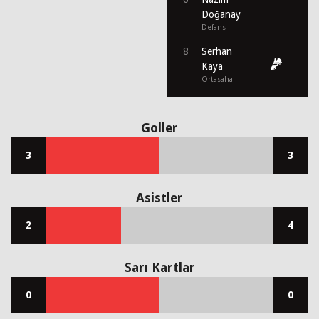
Doğanay
Defans
8
Serhan
Kaya
Ortasaha
Goller
3
3
Asistler
2
4
Sarı Kartlar
0
0