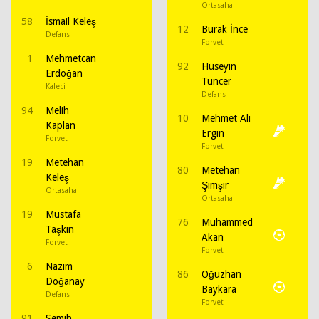
Ortasaha
58
İsmail Keleş
12
Burak İnce
Defans
Forvet
1
Mehmetcan
92
Hüseyin
Erdoğan
Tuncer
Kaleci
Defans
94
Melih
10
Mehmet Ali
Kaplan
Ergin
Forvet
Forvet
19
Metehan
80
Metehan
Keleş
Şimşir
Ortasaha
Ortasaha
19
Mustafa
76
Muhammed
Taşkın
Akan
Forvet
Forvet
6
Nazım
86
Oğuzhan
Doğanay
Baykara
Defans
Forvet
91
Semih