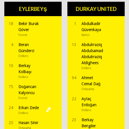
EYLERBEYŞ
DURKAY UNITED
18
Bekir Burak
1
Abdulkadir
Göver
Güvenkaya
Forvet
Kaleci
4
Beran
13
Abdulrraziq
Günderci
Abdulsamad
Defans
Abdulrraziq
Aldighees
10
Berkay
Defans
Kolbaşı
Defans
94
Ahmet
Cemal Dağ
75
Doğancan
Ortasaha
Kalyoncu
Forvet
22
Aytaç
Erdoğan
24
Erkan Dede
Defans
Defans
23
Berkay
25
Hasan Sinir
Bengiler
Ortasaha