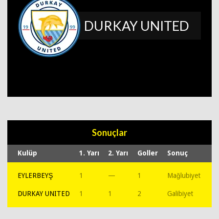
DURKAY UNITED
Sonuçlar
Kulüp
1. Yarı
2. Yarı
Goller
Sonuç
EYLERBEYŞ
1
—
1
Mağlubiyet
DURKAY UNITED
1
1
2
Galibiyet