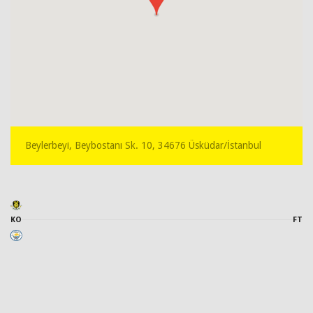
Beylerbeyi, Beybostanı Sk. 10, 34676 Üsküdar/İstanbul
KO
FT