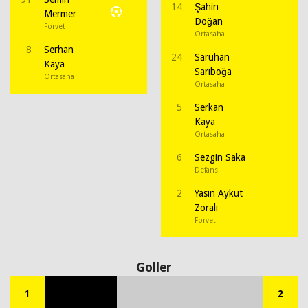
14
Şahin
Mermer
Doğan
Forvet
Ortasaha
8
Serhan
24
Saruhan
Kaya
Sarıboğa
Ortasaha
Ortasaha
5
Serkan
Kaya
Ortasaha
6
Sezgin Saka
Defans
2
Yasin Aykut
Zoralı
Forvet
Goller
1
2