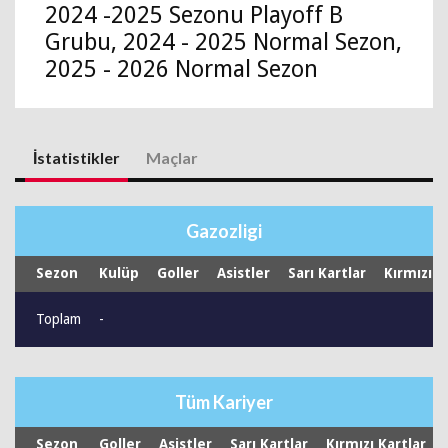
2024 -2025 Sezonu Playoff B
Grubu, 2024 - 2025 Normal Sezon,
2025 - 2026 Normal Sezon
İstatistikler
Maçlar
Gazozligi
Sezon
Kulüp
Goller
Asistler
Sarı Kartlar
Kırmızı K
Toplam
-
Tüm Kariyer
Sezon
Goller
Asistler
Sarı Kartlar
Kırmızı Kartlar