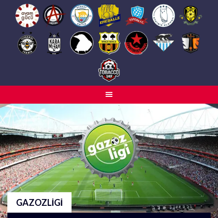
Skip
to
content
GAZOZLIGI