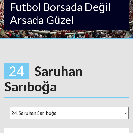
Futbol Borsada Değil
Arsada Güzel
24
Saruhan
Sarıboğa