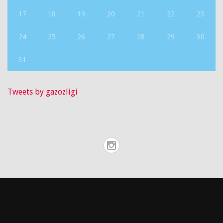
17
18
19
20
21
22
23
24
25
26
27
28
29
30
31
Tweets by gazozligi