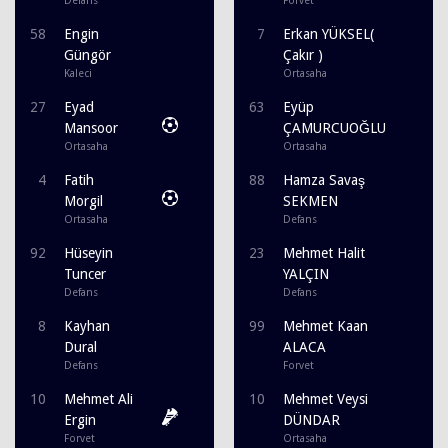
Defans
Forvet
58
Engin
7
Erkan YÜKSEL(
Güngör
Çakır )
Kaleci
Ortasaha
27
Eyad
63
Eyüp
Mansoor
ÇAMURCUOĞLU
Ortasaha
Ortasaha
4
Fatih
88
Hamza Savaş
Morgil
SEKMEN
Ortasaha
Defans
92
Hüseyin
23
Mehmet Halit
Tuncer
YALÇIN
Defans
Defans
8
Kayhan
99
Mehmet Kaan
Dural
ALACA
Defans
Forvet
10
Mehmet Ali
10
Mehmet Veysi
Ergin
DÜNDAR
Forvet
Ortasaha