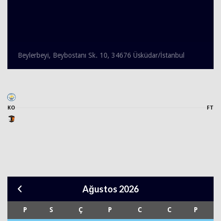
Beylerbeyi, Beybostanı Sk. 10, 34676 Üsküdar/İstanbul
KO
FT
Ağustos 2026
P
S
Ç
P
C
C
P