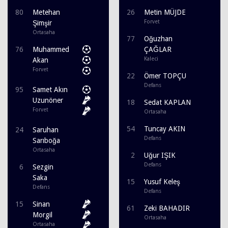
80
Metehan
26
Metin MÜJDE
Forvet
Şimşir
Ortasaha
77
Oğuzhan
76
Muhammed
ÇAĞLAR
Kaleci
Akan
Forvet
22
Ömer TOPÇU
Defans
95
Samet Akın
Uzunöner
18
Sedat KAPLAN
Forvet
Ortasaha
54
Tuncay AKIN
24
Saruhan
Defans
Sarıboğa
Ortasaha
2
Uğur IŞIK
Defans
6
Sezgin
Saka
15
Yusuf Keleş
Defans
Defans
15
Sinan
61
Zeki BAHADIR
Morgil
Ortasaha
Ortasaha