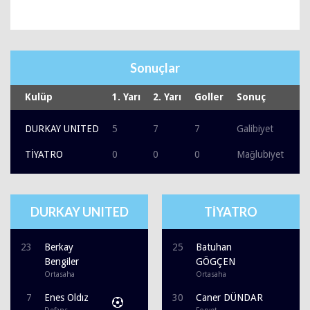
Sonuçlar
Kulüp
1. Yarı
2. Yarı
Goller
Sonuç
DURKAY UNITED
5
7
7
Galibiyet
TİYATRO
0
0
0
Mağlubiyet
DURKAY UNITED
TİYATRO
23
Berkay
25
Batuhan
Bengiler
GÖGÇEN
Ortasaha
Ortasaha
7
Enes Oldız
30
Caner DÜNDAR