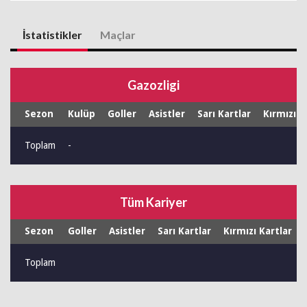
İstatistikler
Maçlar
Gazozligi
Sezon
Kulüp
Goller
Asistler
Sarı Kartlar
Kırmızı K
Toplam
-
Tüm Kariyer
Sezon
Goller
Asistler
Sarı Kartlar
Kırmızı Kartlar
Toplam