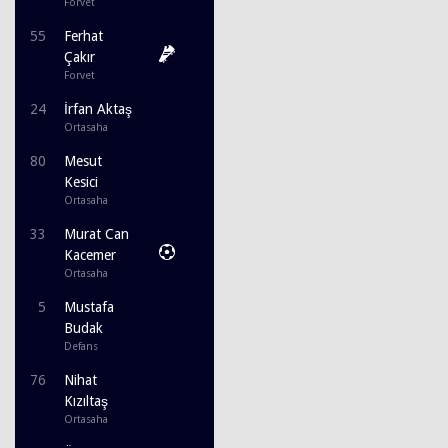
Forvet
55
Ferhat
Çakır
Forvet
24
İrfan Aktaş
Ortasaha
80
Mesut
Kesici
Ortasaha
33
Murat Can
Kacemer
Ortasaha
5
Mustafa
Budak
Defans
76
Nihat
Kızıltaş
Ortasaha