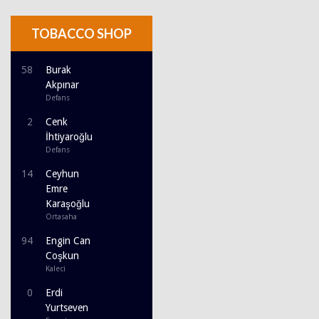
TOBACCO SHOP
58
Burak
Akpınar
Defans
2
Cenk
İhtiyaroğlu
Defans
14
Ceyhun
Emre
Karaşoğlu
Ortasaha
94
Engin Can
Coşkun
Kaleci
0
Erdi
Yurtseven