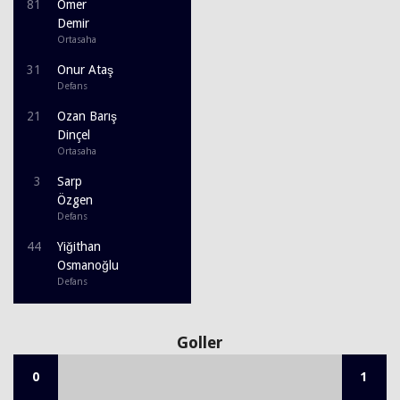
81
Ömer
Demir
Ortasaha
31
Onur Ataş
Defans
21
Ozan Barış
Dinçel
Ortasaha
3
Sarp
Özgen
Defans
44
Yiğithan
Osmanoğlu
Defans
Goller
0
1