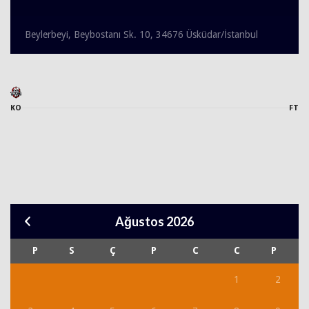
Beylerbeyi, Beybostanı Sk. 10, 34676 Üsküdar/İstanbul
KO
FT
Ağustos 2026
P
S
Ç
P
C
C
P
1
2