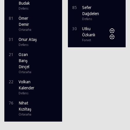
Budak
85
Sefer
Defans
Dağdelen
81
Ömer
Defans
Demir
30
Utku
Ortasaha
Özkanlı
31
Onur Ataş
Forvet
Defans
21
Ozan
Barış
Dinçel
Ortasaha
22
Volkan
Kalender
Defans
76
Nihat
Kızıltaş
Ortasaha