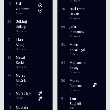
Ortasaha
0
Erdi
Yurtseven
20
Halil Emre
Forvet
Özkan
Ortasaha
30
Göktuğ
Gökalp
99
Jafar
Ortasaha
Rustamov
Ortasaha
24
İrfan
Aktaş
53
Metin
Ortasaha
Kocakuşak
Defans
80
Mesut
Kesici
94
Muhammet
Ortasaha
Aksoy
Ortasaha
77
Murat
Aktürk
50
Murad
Kaleci
Rüstemli
Ortasaha
6
Murat Işık
Forvet
91
Samir
Baghirli
5
Mustafa
Kaleci