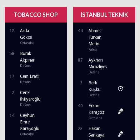
TOBACCO SHOP
İSTANBUL TEKNİK
12
Arda
44
Ahmet
Gökçe
Furkan
Ortasaha
Metin
Kaleci
58
Burak
Akpınar
87
Aykhan
Defans
Mirazliyev
Defans
17
Cem Eratlı
Defans
3
Berk
Kuşku
2
Cenk
Defans
İhtiyaroğlu
Defans
40
Erkan
Karagöz
14
Ceyhun
Ortasaha
Emre
Karaşoğlu
23
Hakan
Ortasaha
Sarıkaya