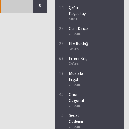
0
14
Çağrı
Kayaokay
Kaleci
27
Cem Dinçer
Ortasaha
22
Efe Buldağ
Defans
69
Erhan Kılıç
Defans
19
Mustafa
Ergül
Ortasaha
45
Onur
Özgönül
Ortasaha
5
Sedat
Özdemir
Ortasaha