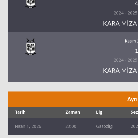
4
2024 - 2025
KARA MİZAH
Kasım 
1
2024 - 2025
KARA MİZAH
Ayrı
Tarih
Zaman
Lig
Se
Nisan 1, 2026
23:00
Gazozligi
202