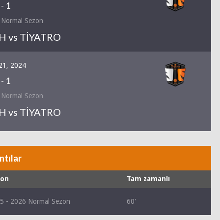
-
1
 Normal Sezon
 vs TİYATRO
21, 2024
-
1
 Normal Sezon
 vs TİYATRO
ntılar
zon
Tam zamanlı
5 - 2026 Normal Sezon
60'