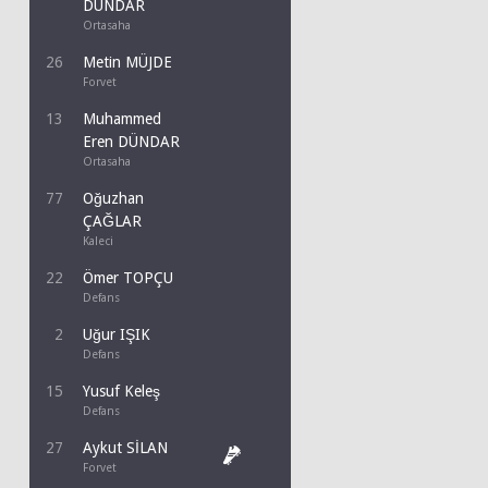
DÜNDAR
Ortasaha
26
Metin MÜJDE
Forvet
13
Muhammed
Eren DÜNDAR
Ortasaha
77
Oğuzhan
ÇAĞLAR
Kaleci
22
Ömer TOPÇU
Defans
2
Uğur IŞIK
Defans
15
Yusuf Keleş
Defans
27
Aykut SİLAN
Forvet