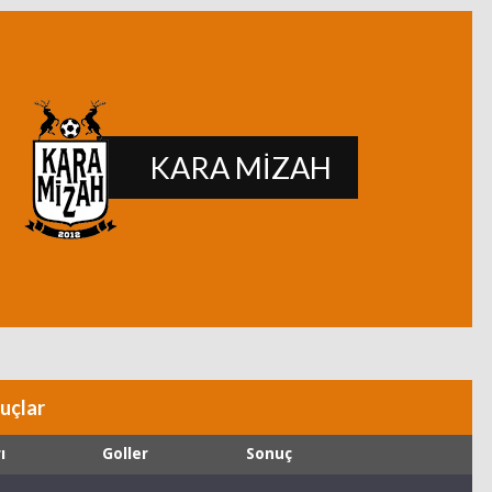
s
KARA MİZAH
uçlar
ı
Goller
Sonuç