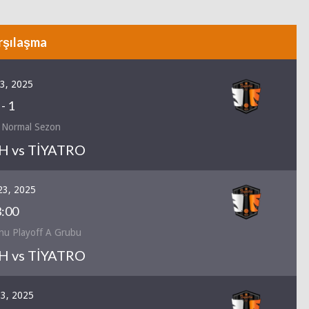
rşılaşma
 3, 2025
-
1
 Normal Sezon
 vs TİYATRO
23, 2025
:00
nu Playoff A Grubu
 vs TİYATRO
13, 2025