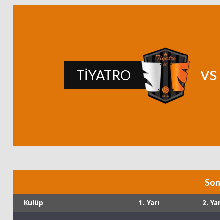
v
TİYATRO
Son
Kulüp
1. Yarı
2. Yar