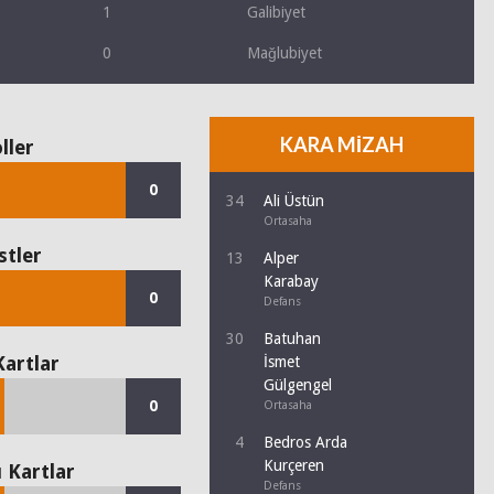
1
Galibiyet
0
Mağlubiyet
KARA MİZAH
ller
0
34
Ali Üstün
Ortasaha
stler
13
Alper
Karabay
0
Defans
30
Batuhan
Kartlar
İsmet
Gülgengel
0
Ortasaha
4
Bedros Arda
Kurçeren
ı Kartlar
Defans