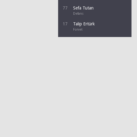
77
Sefa Tutan
Defans
17
Talip Ertürk
Forvet