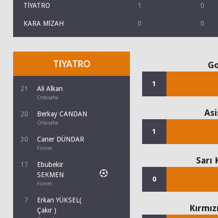
TİYATRO
1
0
KARA MİZAH
0
0
TİYATRO
Go
1
21
Ali Alkan
Ortasaha
Asi
20
Berkay CANDAN
Ortasaha
1
30
Caner DÜNDAR
Forvet
Sarı 
17
Ebubekir
SEKMEN
0
Forvet
7
Erkan YÜKSEL(
Kırmız
Çakır )