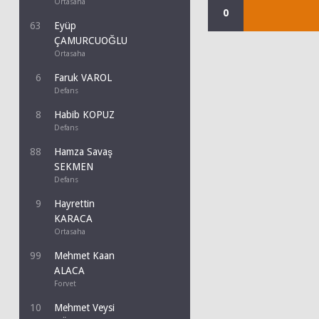
Ortasaha
0
63
Eyüp
ÇAMURCUOĞLU
Ortasaha
6
Faruk VAROL
Defans
8
Habib KOPUZ
Defans
88
Hamza Savaş
SEKMEN
Defans
9
Hayrettin
KARACA
Ortasaha
99
Mehmet Kaan
ALACA
Forvet
10
Mehmet Veysi