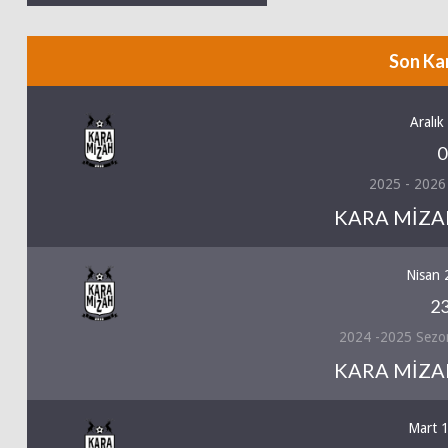
Son Ka
Aralık
0
2025 - 2026
KARA MİZAH
Nisan 
23
2024 -2025 Sezo
KARA MİZAH
Mart 