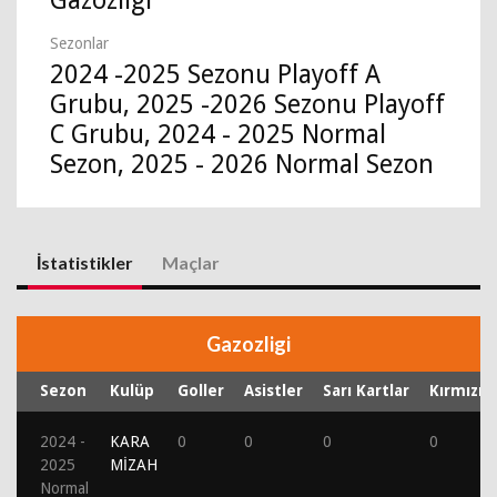
Gazozligi
Sezonlar
2024 -2025 Sezonu Playoff A
Grubu, 2025 -2026 Sezonu Playoff
C Grubu, 2024 - 2025 Normal
Sezon, 2025 - 2026 Normal Sezon
İstatistikler
Maçlar
Gazozligi
Sezon
Kulüp
Goller
Asistler
Sarı Kartlar
Kırmızı K
2024 -
KARA
0
0
0
0
2025
MİZAH
Normal