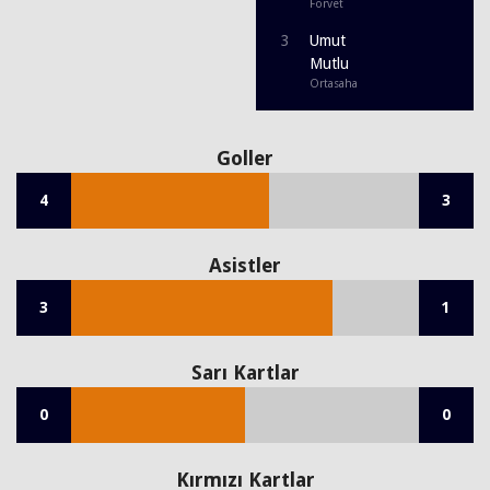
Forvet
3
Umut
Mutlu
Ortasaha
Goller
4
3
Asistler
3
1
Sarı Kartlar
0
0
Kırmızı Kartlar