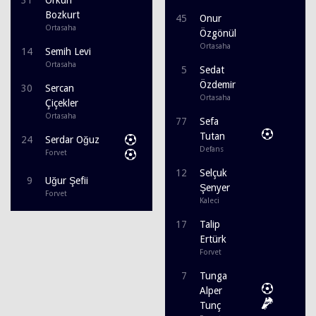
Bozkurt
45
Onur
Ortasaha
Özgönül
Ortasaha
14
Semih Levi
Ortasaha
5
Sedat
Özdemir
30
Sercan
Ortasaha
Çiçekler
Ortasaha
77
Sefa
Tutan
24
Serdar Oğuz
Defans
Forvet
12
Selçuk
9
Uğur Şefii
Şenyer
Forvet
Kaleci
17
Talip
Ertürk
Forvet
7
Tunga
Alper
Tunç