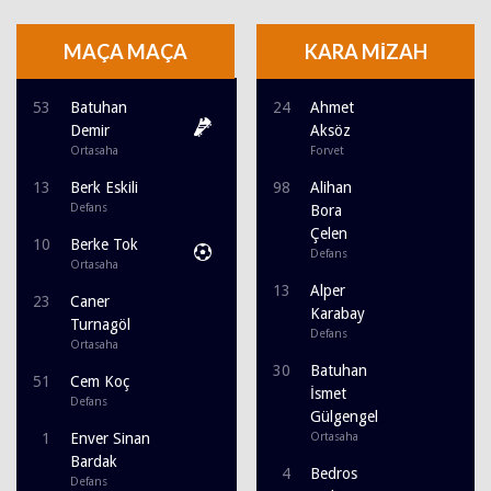
MAÇA MAÇA
KARA MİZAH
53
Batuhan
24
Ahmet
Demir
Aksöz
Ortasaha
Forvet
13
Berk Eskili
98
Alihan
Defans
Bora
Çelen
10
Berke Tok
Defans
Ortasaha
13
Alper
23
Caner
Karabay
Turnagöl
Defans
Ortasaha
30
Batuhan
51
Cem Koç
İsmet
Defans
Gülgengel
1
Enver Sinan
Ortasaha
Bardak
4
Bedros
Defans