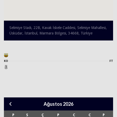
Selimiye Stadı, 22B, Kavak İskele Caddesi, Selimiye Mahallesi,
Üsküdar, İstanbul, Marmara Bölgesi, 34668, Türkiye
KO
FT
Ağustos 2026
P
S
Ç
P
C
C
P