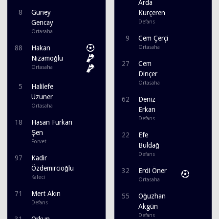
Arda
8
Güney
Kurçeren
Gencay
Defans
Ortasaha
9
Cem Çerçi
88
Hakan
Ortasaha
Nizamoğlu
27
Cem
Ortasaha
Dinçer
Ortasaha
5
Halilefe
Uzuner
62
Deniz
Ortasaha
Erkan
Defans
18
Hasan Furkan
Şen
22
Efe
Forvet
Buldağ
Defans
97
Kadir
Özdemircioğlu
32
Erdi Öner
Kaleci
Ortasaha
71
Mert Akın
55
Oğuzhan
Defans
Akgün
Defans
31
Orkun