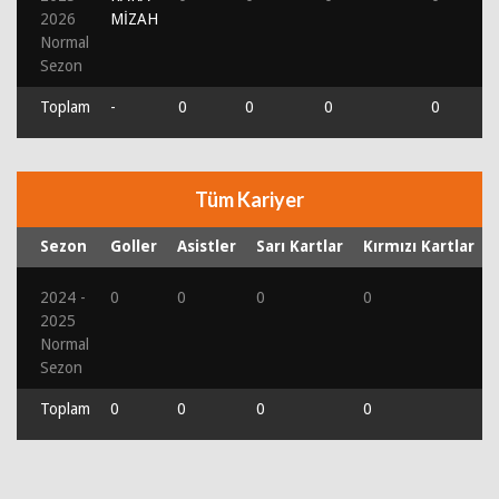
2026
MİZAH
Normal
Sezon
Toplam
-
0
0
0
0
Tüm Kariyer
Sezon
Goller
Asistler
Sarı Kartlar
Kırmızı Kartlar
2024 -
0
0
0
0
2025
Normal
Sezon
Toplam
0
0
0
0