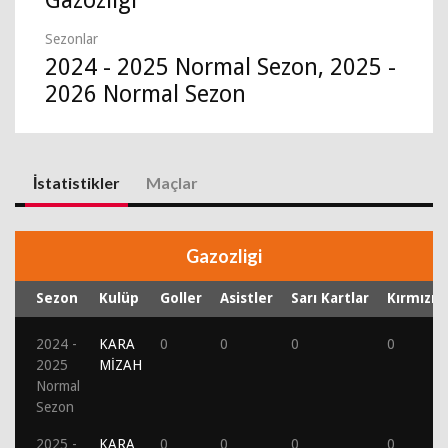
Gazozligi
Sezonlar
2024 - 2025 Normal Sezon, 2025 -
2026 Normal Sezon
İstatistikler
Maçlar
Gazozligi
Sezon
Kulüp
Goller
Asistler
Sarı Kartlar
Kırmızı K
2024 -
KARA
0
0
0
0
2025
MİZAH
Normal
Sezon
2025 -
KARA
0
0
0
0