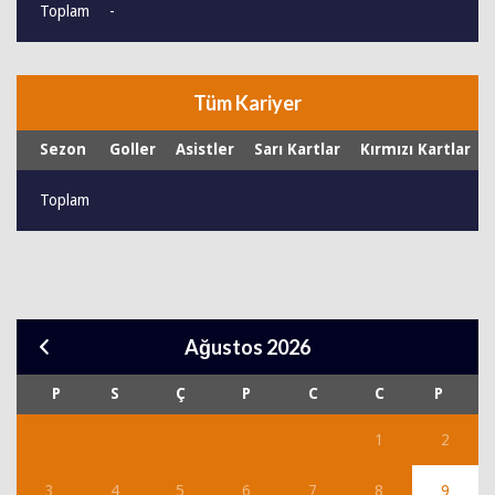
Toplam
-
Tüm Kariyer
Sezon
Goller
Asistler
Sarı Kartlar
Kırmızı Kartlar
Toplam
Ağustos 2026
P
S
Ç
P
C
C
P
1
2
3
4
5
6
7
8
9