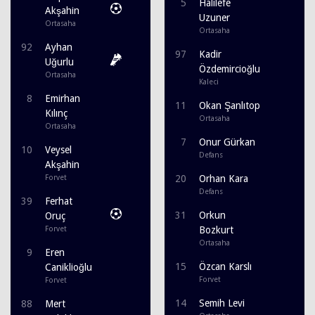
5
Halilefe
Akşahin
Uzuner
Ortasaha
Ortasaha
92
Ayhan
97
Kadir
Uğurlu
Özdemircioğlu
Ortasaha
Kaleci
8
Emirhan
11
Okan Şanlıtop
Kılınç
Ortasaha
Ortasaha
7
Onur Gürkan
10
Veysel
Defans
Akşahin
Forvet
20
Orhan Kara
Defans
39
Ferhat
31
Orkun
Oruç
Forvet
Bozkurt
Ortasaha
9
Eren
15
Özcan Karslı
Caniklioğlu
Forvet
Forvet
14
Semih Levi
88
Mert