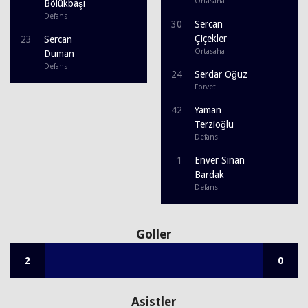
Ortasaha
Bölükbaşı
Defans
30
Sercan
Çiçekler
23
Sercan
Ortasaha
Duman
Defans
24
Serdar Oğuz
Forvet
42
Yaman
Terzioğlu
Defans
1
Enver Sinan
Bardak
Defans
Goller
2
0
Asistler