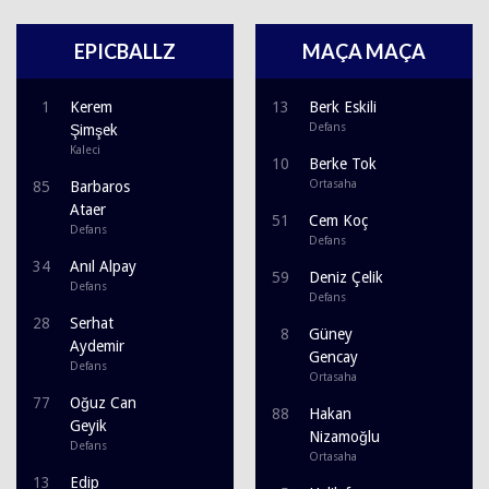
EPICBALLZ
MAÇA MAÇA
1
Kerem
13
Berk Eskili
Defans
Şimşek
Kaleci
10
Berke Tok
Ortasaha
85
Barbaros
Ataer
51
Cem Koç
Defans
Defans
34
Anıl Alpay
59
Deniz Çelik
Defans
Defans
28
Serhat
8
Güney
Aydemir
Gencay
Defans
Ortasaha
77
Oğuz Can
88
Hakan
Geyik
Nizamoğlu
Defans
Ortasaha
13
Edip