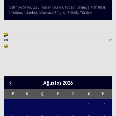
Selimiye Stadı, 22B, Kavak İskele Caddesi, Selimiye Mahallesi,
Üsküdar, İstanbul, Marmara Bölgesi, 34668, Türkiye
KO
FT
Ağustos 2026
P
S
Ç
P
C
C
P
1
2