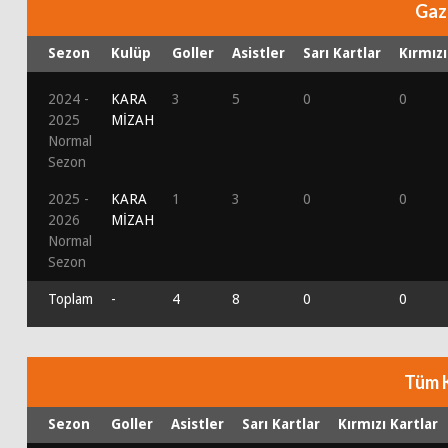
Gaz
Sezon
Kulüp
Goller
Asistler
Sarı Kartlar
Kırmızı
2024 -
KARA
3
5
0
0
2025
MİZAH
Normal
Sezon
2025 -
KARA
1
3
0
0
2026
MİZAH
Normal
Sezon
Toplam
-
4
8
0
0
Tüm 
Sezon
Goller
Asistler
Sarı Kartlar
Kırmızı Kartlar