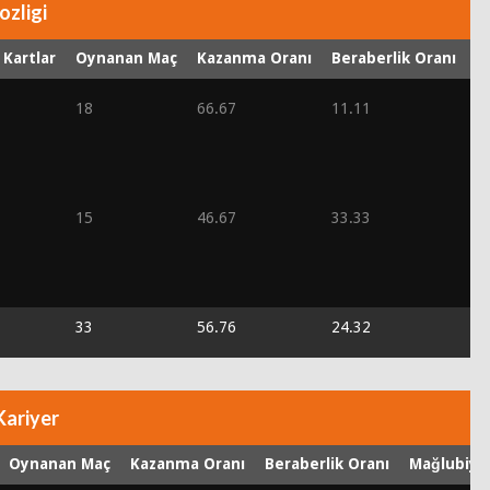
ozligi
 Kartlar
Oynanan Maç
Kazanma Oranı
Beraberlik Oranı
M
18
66.67
11.11
2
15
46.67
33.33
2
33
56.76
24.32
1
Kariyer
Oynanan Maç
Kazanma Oranı
Beraberlik Oranı
Mağlubiye