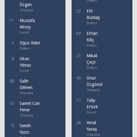
Defans
Özgen
Ortasaha
22
Efe
Buldağ
11
Mustafa
Defans
Aksoy
Forvet
69
Erhan
Kılıç
3
Oğuz Bakır
Defans
Defans
21
Mikail
9
Okan
Çeçe
Yılmaz
Defans
Forvet
45
Onur
58
Salih
Özgönül
Dilmen
Ortasaha
Ortasaha
17
Talip
10
Samet Can
Ertürk
Fener
Forvet
Ortasaha
28
Yenal
5
Semih
Yavaş
Yazıcı
Ortasaha