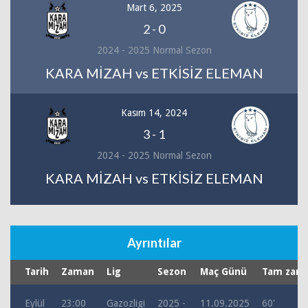
Mart 6, 2025
2
-
0
2024 - 2025 Normal Sezon
KARA MİZAH vs ETKİSİZ ELEMAN
Kasım 14, 2024
3
-
1
2024 - 2025 Normal Sezon
KARA MİZAH vs ETKİSİZ ELEMAN
Ayrıntılar
Tarih
Zaman
Lig
Sezon
Maç Günü
Tam zama
Eylül
23:00
Gazozligi
2025 -
11.09.2025
60'