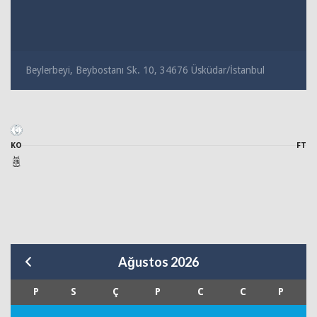
Beylerbeyi, Beybostanı Sk. 10, 34676 Üsküdar/İstanbul
KO
FT
Ağustos 2026
P
S
Ç
P
C
C
P