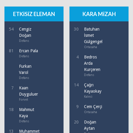
ETKİSİZ ELEMAN
KARA MİZAH
54
Cengiz
30
Batuhan
Doğan
İsmet
Defans
Gülgengel
Ortasaha
81
Ercan Pala
Defans
4
Bedros
Arda
Furkan
Kurçeren
Varol
Defans
Defans
14
Çağrı
7
Kaan
Kayaokay
Duyguluer
Kaleci
Forvet
9
Cem Çerçi
18
Mahmut
Ortasaha
Kaya
Defans
20
Doğan
Aytan
13
Muhammet