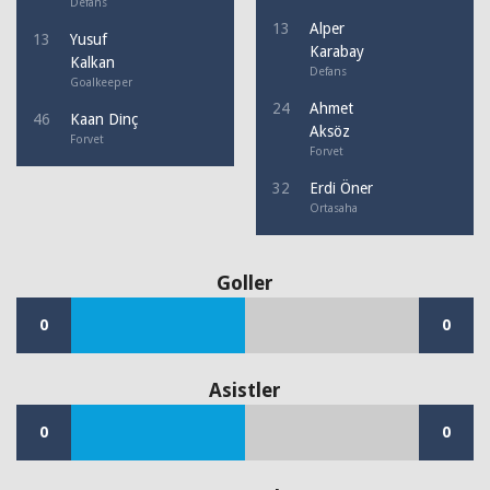
Defans
13
Alper
13
Yusuf
Karabay
Kalkan
Defans
Goalkeeper
24
Ahmet
46
Kaan Dinç
Aksöz
Forvet
Forvet
32
Erdi Öner
Ortasaha
Goller
0
0
Asistler
0
0