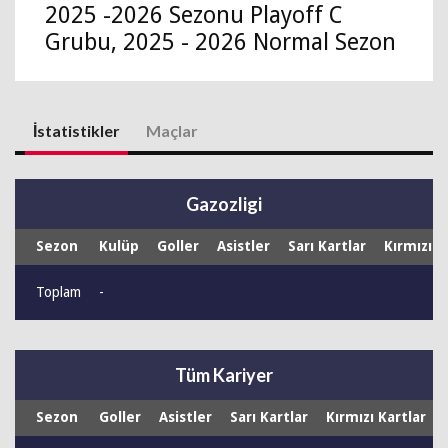
2025 -2026 Sezonu Playoff C
Grubu, 2025 - 2026 Normal Sezon
İstatistikler
Maçlar
Gazozligi
Sezon
Kulüp
Goller
Asistler
Sarı Kartlar
Kırmızı K
Toplam
-
Tüm Kariyer
Sezon
Goller
Asistler
Sarı Kartlar
Kırmızı Kartlar