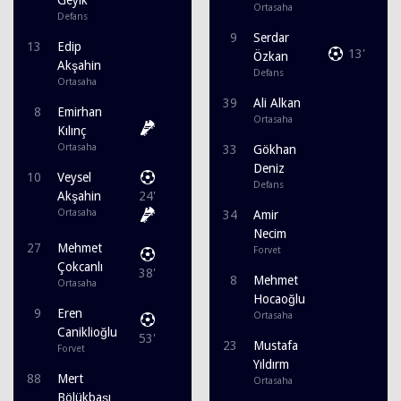
Ortasaha
Defans
9
Serdar
13
Edip
13'
Özkan
Akşahin
Defans
Ortasaha
39
Ali Alkan
8
Emirhan
Ortasaha
Kılınç
Ortasaha
33
Gökhan
Deniz
10
Veysel
Defans
Akşahin
24'
Ortasaha
34
Amir
Necim
27
Mehmet
Forvet
Çokcanlı
38'
8
Mehmet
Ortasaha
Hocaoğlu
9
Eren
Ortasaha
Caniklioğlu
53'
23
Mustafa
Forvet
Yıldırm
88
Mert
Ortasaha
Bölükbaşı