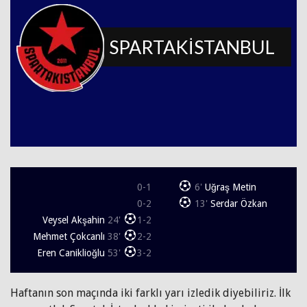
SPARTAKİSTANBUL
0-1
6'
Uğraş Metin
0-2
13'
Serdar Özkan
Veysel Akşahin
24'
1-2
Mehmet Çokcanlı
38'
2-2
Eren Caniklioğlu
53'
3-2
Haftanın son maçında iki farklı yarı izledik diyebiliriz. İlk