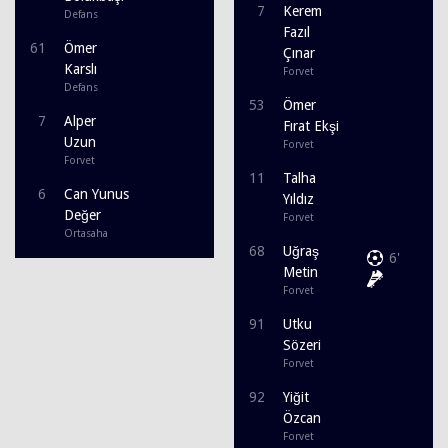
7
Kerem
Defans
Fazıl
61
Ömer
Çınar
Karslı
Forvet
Defans
53
Ömer
7
Alper
Fırat Ekşi
Uzun
Forvet
Forvet
11
Talha
6
Can Yunus
Yıldız
Değer
Forvet
Ortasaha
68
Uğraş
6'
Metin
Forvet
91
Utku
Sözeri
Forvet
92
Yiğit
Özcan
Forvet