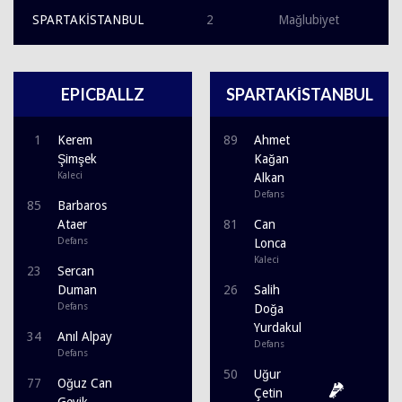
SPARTAKİSTANBUL
2
Mağlubiyet
EPICBALLZ
SPARTAKİSTANBUL
1
Kerem
89
Ahmet
Şimşek
Kağan
Kaleci
Alkan
Defans
85
Barbaros
Ataer
81
Can
Defans
Lonca
Kaleci
23
Sercan
Duman
26
Salih
Defans
Doğa
Yurdakul
34
Anıl Alpay
Defans
Defans
50
Uğur
77
Oğuz Can
Çetin
Geyik