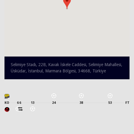
Selimiye Stadı, 22B, Kavak İskele Caddesi, Selimiye Mahallesi,
Üsküdar, İstanbul, Marmara Bölgesi, 34668, Türkiye
KO
6
6
13
24
38
53
FT