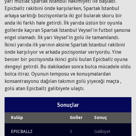
yarı mutlak Spartak İstanbul hakimiyeti ile başladı.
Epicballz rakibini önde karşılarken, Spartak İstanbul
arkaya sarktığı bozisyonlarla iki gol bularak skoru bir
anda iki farklı hale getirdi. İlk yarıda üstün bir oyunla
gollerde kaçıran Spartak İstanbul Veysel'in futbol şansına
engel olamadı. İlk yarı Veysel'in golü ile tamamlandı.
İkinci yarıda ilk yarının aksine Spartak İstanbul rakibini
önde karşılıyor ve arkada pozisyonlar veriyordu. Yine
benzer bir pozisyonda ikinci golü bulan Epicballz oyuna
dengeyi getirdi. Bu dakikadan sonra bulca mücadele oldu
bolca itiraz. Oyunun temposu ve konuşmalardan
konsantrasyonu dağılan takımın golü yiyeceği maçta ,
golü atan Epicballz galibiyete ulaştı.
Sonuçlar
Kulüp
Goller
Sonuç
EPICBALLZ
3
Galibiyet