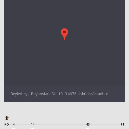
Beylerbeyi, Beybostanı Sk. 10, 34676 Üsküdar/İstanbul
KO
4
14
43
FT