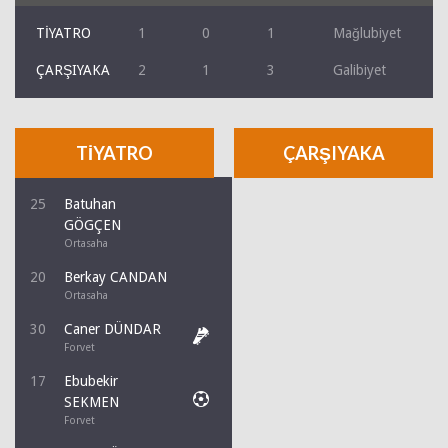
TİYATRO
1
0
1
Mağlubiyet
ÇARŞIYAKA
2
1
3
Galibiyet
TİYATRO
ÇARŞIYAKA
25
Batuhan
GÖGÇEN
Ortasaha
20
Berkay CANDAN
Ortasaha
30
Caner DÜNDAR
Forvet
17
Ebubekir
SEKMEN
Forvet