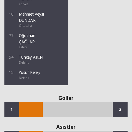
Forvet
10
Mehmet Veysi
DÜNDAR
Ortasaha
77
Oğuzhan
ÇAĞLAR
Kaleci
54
Tuncay AKIN
Defans
15
Yusuf Keleş
Defans
Goller
1
3
Asistler