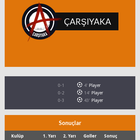
ÇARŞIYAKA
0-1
4'
Player
0-2
14'
Player
0-3
43'
Player
Sonuçlar
Kulüp
1. Yarı
2. Yarı
Goller
Sonuç