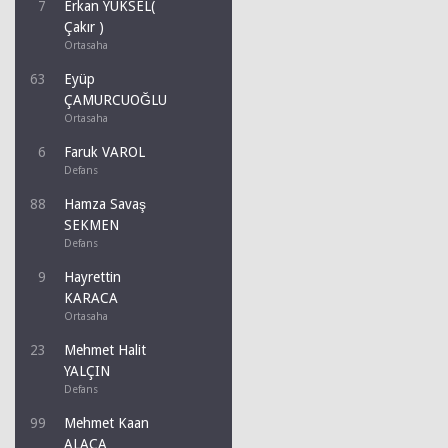
7
Erkan YÜKSEL(
Çakır )
Ortasaha
63
Eyüp
ÇAMURCUOĞLU
Ortasaha
6
Faruk VAROL
Defans
88
Hamza Savaş
SEKMEN
Defans
9
Hayrettin
KARACA
Ortasaha
23
Mehmet Halit
YALÇIN
Defans
99
Mehmet Kaan
ALACA