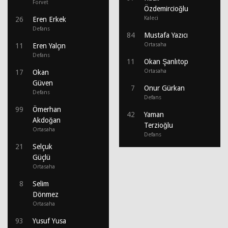
Forvet
Özdemircioğlu
Kaleci
26
Eren Erkek
Defans
84
Mustafa Yazıcı
Ortasaha
11
Eren Yalçın
Defans
11
Okan Şanlıtop
Ortasaha
17
Okan
Güven
7
Onur Gürkan
Defans
Defans
99
Ömerhan
42
Yaman
Akdoğan
Terzioğlu
Ortasaha
Defans
21
Selçuk
Güçlü
Ortasaha
8
Selim
Dönmez
Ortasaha
93
Yusuf Yusa