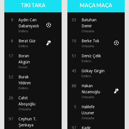
TİKİ TAKA
MAÇA MAÇA
9
Aydın Can
53
Batuhan
Dabanıyastı
Demir
Defans
Ortasaha
6
Berat Gür
10
Berke Tok
Defans
Ortasaha
17
Boran
51
Deniz Çelik
Defans
Akgün
Forvet
45
Gökay Girgin
Defans
32
Burak
Yıldırım
88
Hakan
Defans
Nizamoğlu
Ortasaha
26
Cahit
Aboşoğlu
5
Halilefe
Ortasaha
Uzuner
Ortasaha
97
Ceyhun T.
Şenkaya
97
Kadir