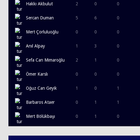
Hakkı Akbulut
2
0
0
Sercan Duman
5
6
0
Mert Çorluluoğlu
0
0
0
Anıl Alpay
1
3
0
Sefa Can Mimaroğlu
2
1
0
Ömer Karslı
0
0
0
Oğuz Can Geyik
1
0
1
Barbaros Ataer
0
1
1
Mert Bölükbaşı
0
1
0