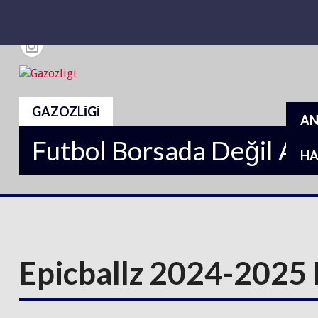
Skip
to
content
GAZOZLIGI
AN
Futbol Borsada Değil Ar
HA
Epicballz 2024-2025