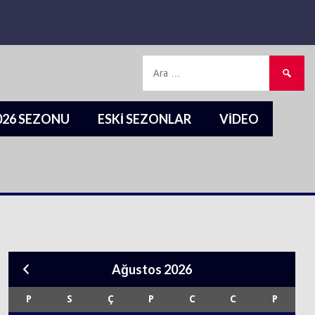
Arama:
2026 SEZONU
ESKI SEZONLAR
VIDEO
Ağustos 2026
P
S
Ç
P
C
C
P