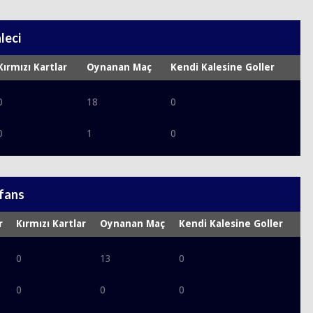
leci
Kırmızı Kartlar
Oynanan Maç
Kendi Kalesine Goller
0
18
0
0
1
0
fans
r
Kırmızı Kartlar
Oynanan Maç
Kendi Kalesine Goller
0
13
0
0
0
0