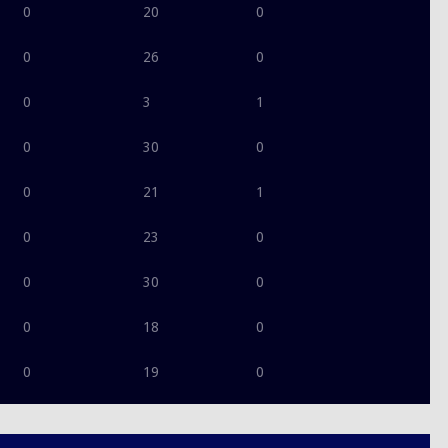
0
20
0
0
26
0
0
3
1
0
30
0
0
21
1
0
23
0
0
30
0
0
18
0
0
19
0