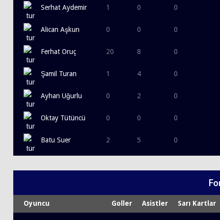
Serhat Aydemir
1
0
0
Alican Aşkun
0
0
0
Ferhat Oruç
20
8
0
Şamil Turan
1
4
0
Ayhan Uğurlu
0
2
0
Oktay Tütüncü
0
0
0
Batu Suer
2
5
0
Fo
Oyuncu
Goller
Asistler
Sarı Kartlar