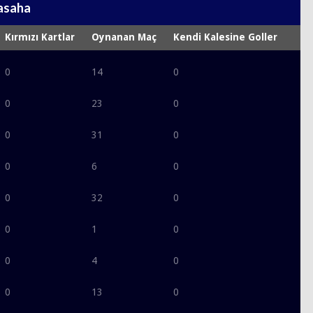
asaha
Kırmızı Kartlar
Oynanan Maç
Kendi Kalesine Goller
0
14
0
0
23
0
0
31
0
0
6
0
0
32
0
0
1
0
0
4
0
0
13
0