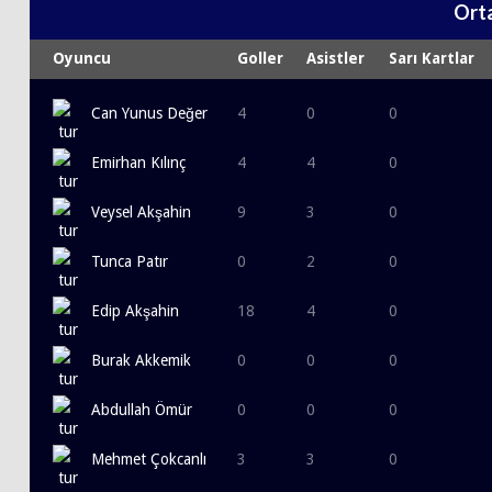
Ort
Oyuncu
Goller
Asistler
Sarı Kartlar
Can Yunus Değer
4
0
0
Emirhan Kılınç
4
4
0
Veysel Akşahin
9
3
0
Tunca Patır
0
2
0
Edip Akşahin
18
4
0
Burak Akkemik
0
0
0
Abdullah Ömür
0
0
0
Mehmet Çokcanlı
3
3
0