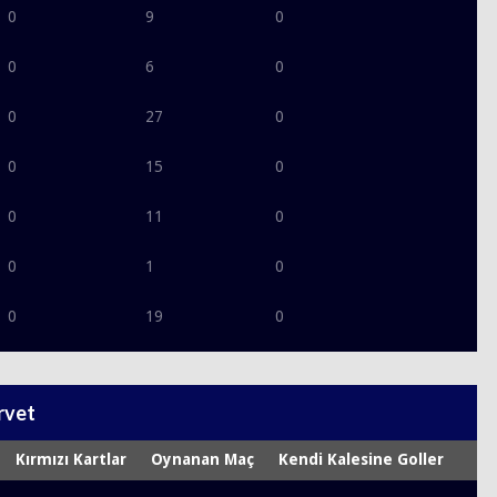
0
9
0
0
6
0
0
27
0
0
15
0
0
11
0
0
1
0
0
19
0
rvet
Kırmızı Kartlar
Oynanan Maç
Kendi Kalesine Goller