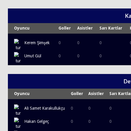
Ka
Oyuncu
Goller
Asistler
Sarı Kartlar
Kerem Şimşek
0
0
0
Umut Gül
0
0
0
De
Oyuncu
Goller
Asistler
Sarı Kartla
Ali Samet Karakullukçu
0
0
0
Hakan Gelgeç
0
0
0