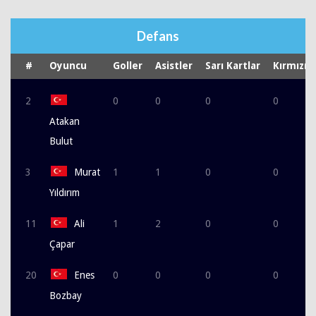
Defans
#
Oyuncu
Goller
Asistler
Sarı Kartlar
Kırmızı K
2
0
0
0
0
Atakan
Bulut
3
Murat
1
1
0
0
Yıldırım
11
Ali
1
2
0
0
Çapar
20
Enes
0
0
0
0
Bozbay