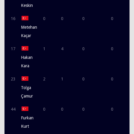
Keskin
16
0
0
0
0
Metehan
Kaçar
17
1
4
0
0
Hakan
Kara
23
2
1
0
0
Tolga
Çamur
44
0
0
0
0
Furkan
Kurt