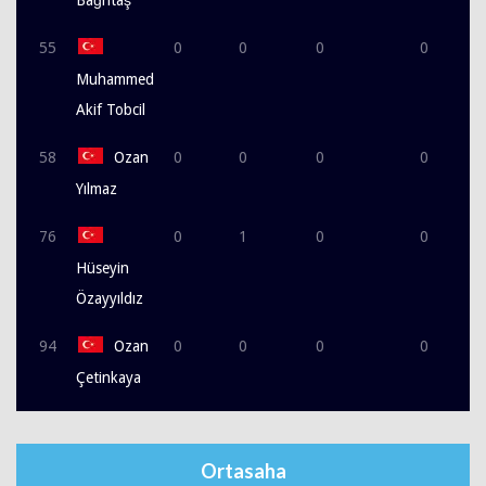
55
0
0
0
0
Muhammed
Akif Tobcil
58
Ozan
0
0
0
0
Yılmaz
76
0
1
0
0
Hüseyin
Özayyıldız
94
Ozan
0
0
0
0
Çetinkaya
Ortasaha