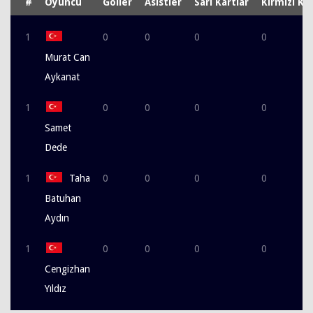
#
Oyuncu
Goller
Asistler
Sarı Kartlar
Kırmızı Kar
1
0
0
0
0
Murat Can
Aykanat
1
0
0
0
0
Samet
Dede
1
Taha
0
0
0
0
Batuhan
Aydın
1
0
0
0
0
Cengizhan
Yıldız