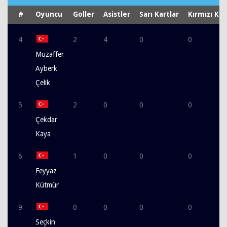
#
Oyuncu
Goller
Asistler
Sarı Kartlar
Kırmızı Kar
4
2
4
0
0
Muzaffer
Ayberk
Çelik
5
2
0
0
0
Çekdar
Kaya
6
1
0
0
0
Feyyaz
Kütmür
9
0
0
0
0
Seçkin