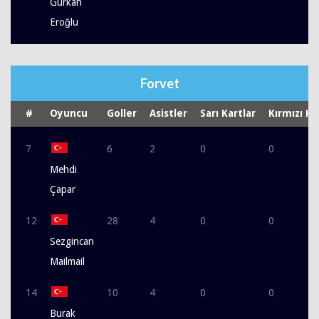
Gürkan
Eroğlu
Forvet
#
Oyuncu
Goller
Asistler
Sarı Kartlar
Kırmızı Ka
7
6
2
0
0
Mehdi
Çapar
12
28
4
0
0
Sezgincan
Mailmail
14
10
4
0
0
Burak