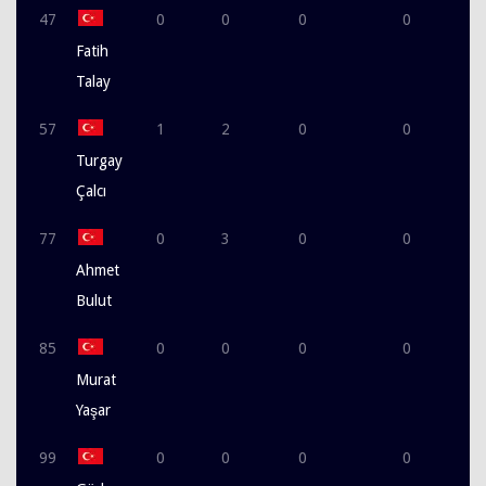
47
0
0
0
0
Fatih
Talay
57
1
2
0
0
Turgay
Çalcı
77
0
3
0
0
Ahmet
Bulut
85
0
0
0
0
Murat
Yaşar
99
0
0
0
0