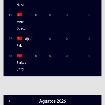
Hazar
19
0
0
0
0
Metin
Duzcu
27
Yiğit
1
0
0
0
Pak
88
0
0
0
0
Berkay
Çiftçi
Ağustos 2026