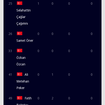
25
1
0
0
0
Selahattin
Çağlar
Çağımnı
26
0
0
0
0
Samet Öner
33
0
0
0
0
Özkan
Özcan
41
Ali
0
1
0
0
Metehan
Peker
49
Fatih
0
2
0
0
Bağrıtaş