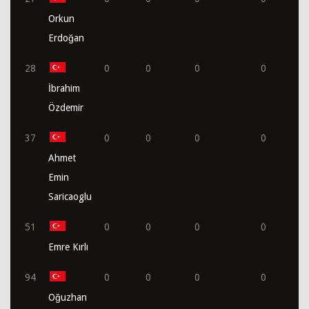
Orkun
Erdoğan
28
0
0
0
0
İbrahim
Özdemir
37
0
0
0
0
Ahmet
Emin
Saricaoglu
51
0
0
0
0
Emre Kırlı
94
0
0
0
0
Oğuzhan