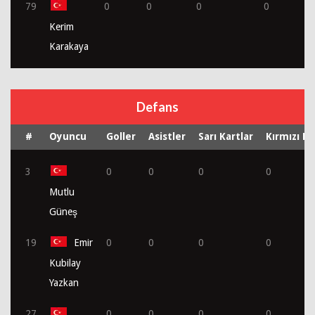
79
0
0
0
0
Kerim
Karakaya
Defans
#
Oyuncu
Goller
Asistler
Sarı Kartlar
Kırmızı Ka
3
0
0
0
0
Mutlu
Güneş
19
Emir
0
0
0
0
Kubilay
Yazkan
27
0
0
0
0