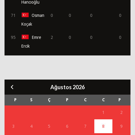
Hancıoğlu
71
Osman
0
0
0
0
Koçak
95
Emre
2
0
0
0
Ercik
Ağustos 2026
P
S
Ç
P
C
C
P
1
2
3
4
5
6
7
8
9