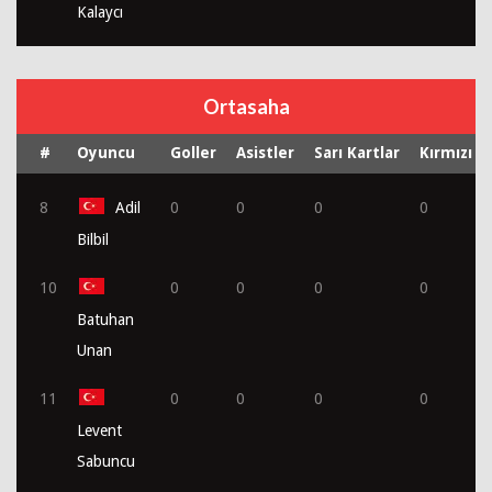
Kalaycı
Ortasaha
#
Oyuncu
Goller
Asistler
Sarı Kartlar
Kırmızı K
8
Adil
0
0
0
0
Bilbil
10
0
0
0
0
Batuhan
Unan
11
0
0
0
0
Levent
Sabuncu