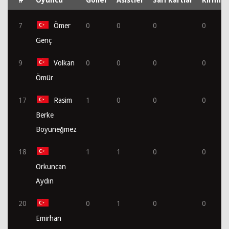
7
Ömer
0
0
0
0
Genç
9
Volkan
0
0
0
0
Ömür
17
Rasim
1
0
0
0
Berke
Boyuneğmez
18
1
1
0
0
Orkuncan
Aydın
20
0
1
0
0
Emirhan